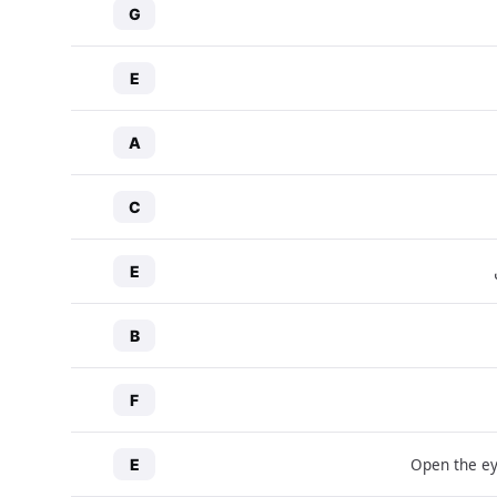
G
E
A
C
E
B
F
Open the ey
E