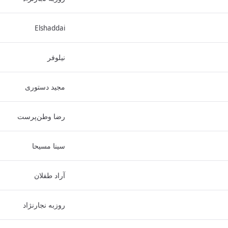
Elshaddai
نیلوفر
مجید دستوری
رضا وطن‌پرست
سینا مسیحا
آراد طفلان
روزبه نجارنژاد