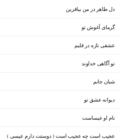
دل طاهر در من بیافرین
گرمای آغوش تو
عشقی تازه در قلبم
تو آگاهی خداوند
شبان جانم
دیوانه عشق تو
نام او عیساست
عجیب است چه عجیب است ( دوستت دارم عیسی )