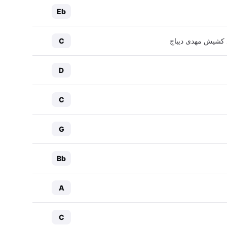
Eb
یاد کشیش مهدی دیباج
C
D
C
G
Bb
A
C