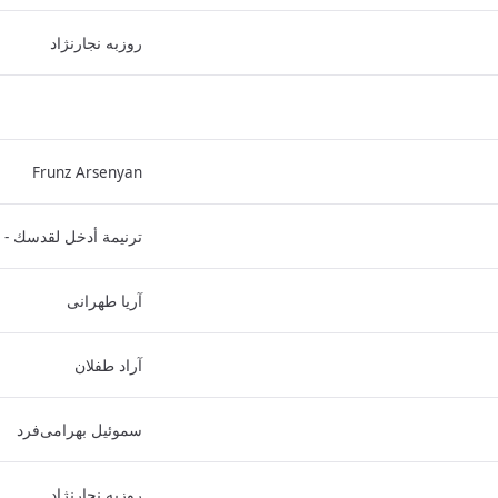
روزبه نجارنژاد
Frunz Arsenyan
ترنيمة أدخل لقدسك - 
آریا طهرانی
آراد طفلان
سموئیل بهرامی‌فرد
روزبه نجارنژاد