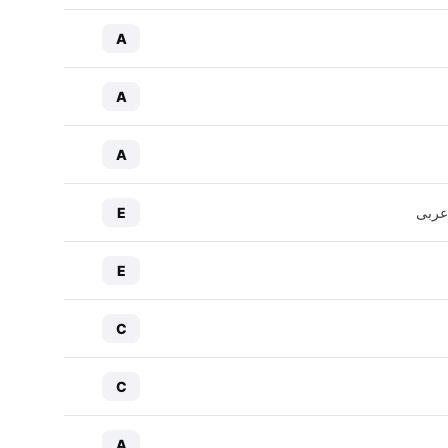
A
A
A
عربی
E
E
C
C
A