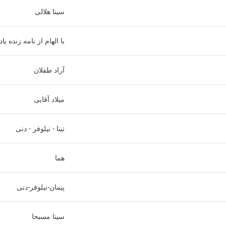
سینا هلالی
با الهام از نامه زنده 
آراد طفلان
میلاد آقایی
تینا - نیلوفر - دنی
هما
پیمان-نیلوفر-دنی
سینا مسیحا