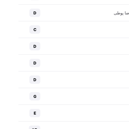
ضا پوطی
D
C
D
D
D
G
E