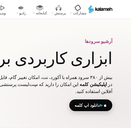
رفتن
به
مشارکت
پرستش
کتابخانه
رادیو
ویدیو
محتوای
اصلی
آرشیو سرودها
ابزاری کاربردی ب
بیش از ۳۸۰ سرود همراه با آکورد، نت، امکان تغییر گام، فایل‌های صوتی، ویدیویی و پاورپوینت
در
اپلیکیشن کلمه
این امکان را دارید که سِت‌لیست پرستشی خ
آفلاین استفاده کنید.
دانلود اپ کلمه