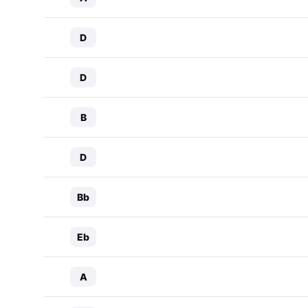
D
D
B
D
Bb
Eb
A