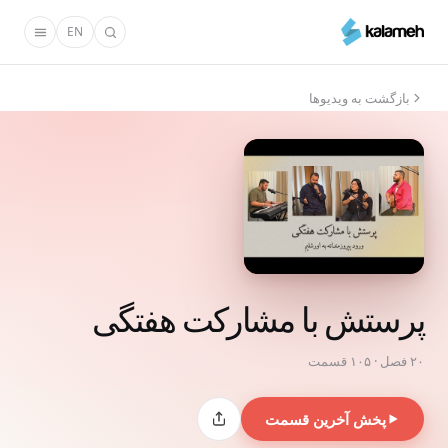
رفتن
EN
به
محتوای
اصلی
بازگشت به ویدیوها
پرستش با مشارکت هفتگی
۲۰ فصل · ۱۰۵ قسمت
پخش آخرین قسمت