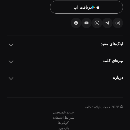
دریافت اپ
لینک‌های مفید
تیم‌های کلمه
درباره
© 2026 خدمات ایلام · کلمه
حریم خصوصی
شرایط استفاده
کوکی‌ها
10
10
بازخورد