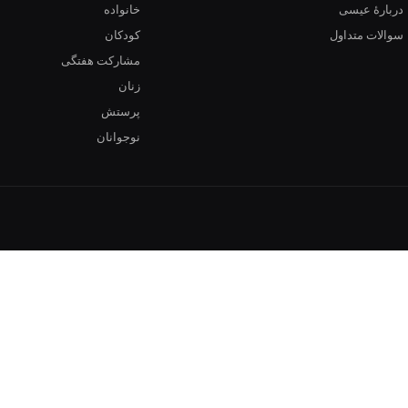
دربارهٔ عیسی
خانواده
سوالات متداول
کودکان
مشارکت هفتگی
زنان
پرستش
نوجوانان