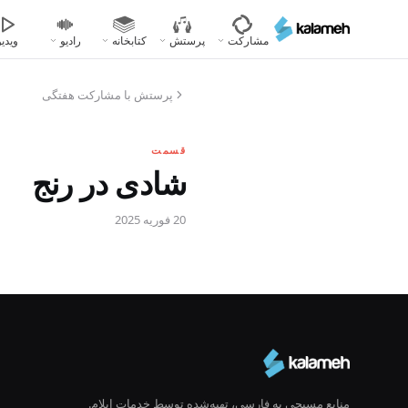
رفتن
به
مشارکت
پرستش
کتابخانه
رادیو
ویدیو
محتوای
اصلی
پرستش با مشارکت هفتگی
قسمت
شادی در رنج
20 فوریه 2025
منابع مسیحی به فارسی، تهیه‌شده توسط خدمات ایلام.