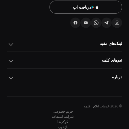
دریافت اپ
لینک‌های مفید
تیم‌های کلمه
درباره
© 2026 خدمات ایلام · کلمه
حریم خصوصی
شرایط استفاده
کوکی‌ها
10
10
بازخورد