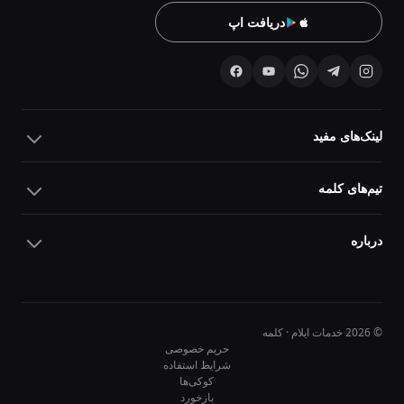
دریافت اپ
لینک‌های مفید
تیم‌های کلمه
درباره
© 2026 خدمات ایلام · کلمه
حریم خصوصی
شرایط استفاده
کوکی‌ها
10
10
بازخورد