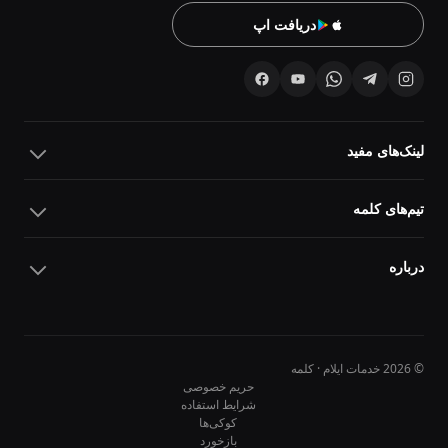
دریافت اپ
لینک‌های مفید
تیم‌های کلمه
درباره
© 2026 خدمات ایلام · کلمه
حریم خصوصی
شرایط استفاده
کوکی‌ها
10
10
بازخورد