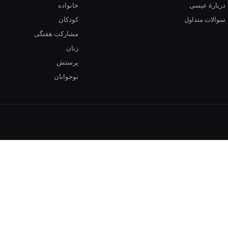
دربارهٔ عیسی
خانواده
سوالات متداول
کودکان
مشارکت هفتگی
زنان
پرستش
نوجوانان