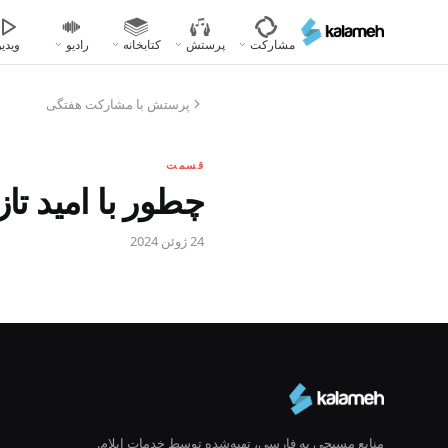
رفتن
به
مشارکت
پرستش
کتابخانه
رادیو
ویدیو
محتوای
اصلی
پرستش با مشارکت هفتگی
قسمت
چطور با امید تاز
24 ژوئن 2024
منابع مسیحی به فارسی، تهیه‌شده توسط خدمات ایلام.