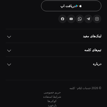
دریافت اپ
لینک‌های مفید
تیم‌های کلمه
درباره
© 2026 خدمات ایلام · کلمه
حریم خصوصی
شرایط استفاده
کوکی‌ها
10
10
بازخورد