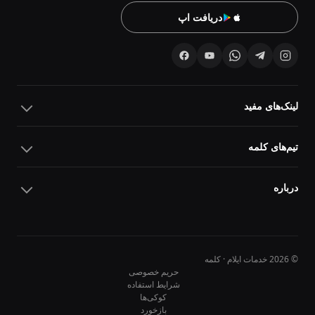
دریافت اپ
لینک‌های مفید
تیم‌های کلمه
درباره
© 2026 خدمات ایلام · کلمه
حریم خصوصی
شرایط استفاده
کوکی‌ها
10
10
بازخورد