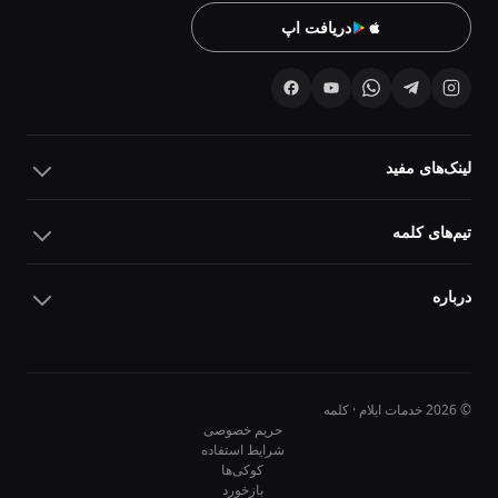
دریافت اپ
لینک‌های مفید
تیم‌های کلمه
درباره
© 2026 خدمات ایلام · کلمه
حریم خصوصی
شرایط استفاده
کوکی‌ها
10
10
بازخورد