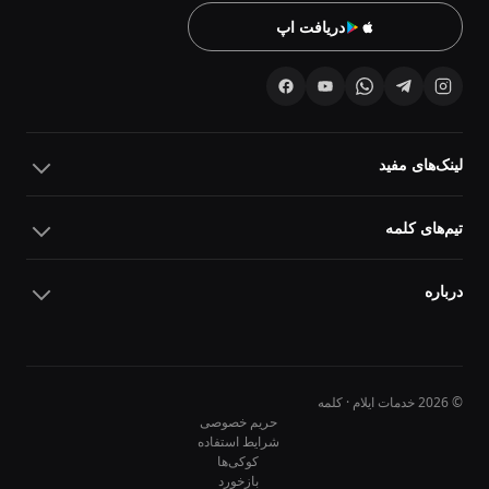
دریافت اپ
لینک‌های مفید
تیم‌های کلمه
درباره
© 2026 خدمات ایلام · کلمه
حریم خصوصی
شرایط استفاده
کوکی‌ها
10
10
بازخورد