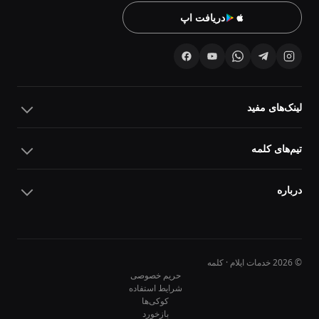
دریافت اپ
لینک‌های مفید
تیم‌های کلمه
درباره
© 2026 خدمات ایلام · کلمه
حریم خصوصی
شرایط استفاده
کوکی‌ها
10
10
بازخورد