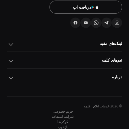
دریافت اپ
لینک‌های مفید
تیم‌های کلمه
درباره
© 2026 خدمات ایلام · کلمه
حریم خصوصی
شرایط استفاده
کوکی‌ها
10
10
بازخورد