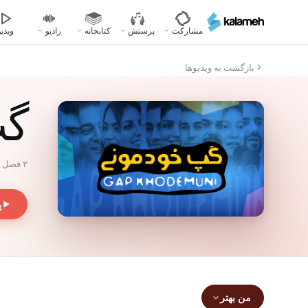
رفتن
به
مشارکت
پرستش
کتابخانه
رادیو
ویدیو
محتوای
اصلی
بازگشت به ویدیوها
گپ
۳ فصل · ۲۴ قسمت
پ
من بهتر