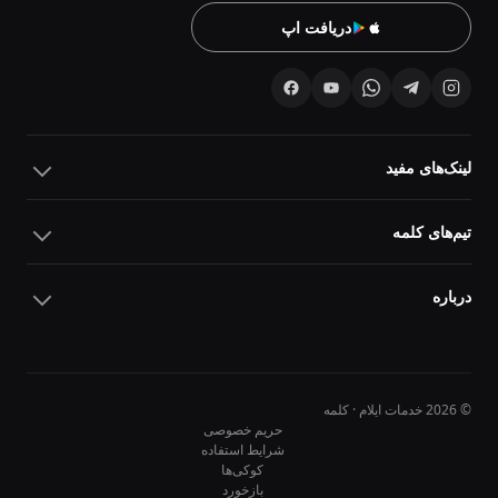
دریافت اپ
لینک‌های مفید
تیم‌های کلمه
درباره
© 2026 خدمات ایلام · کلمه
حریم خصوصی
شرایط استفاده
کوکی‌ها
10
10
بازخورد