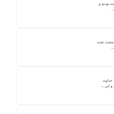
ه بودیم و
…
د محبت شده
…
خداوند
 و این …