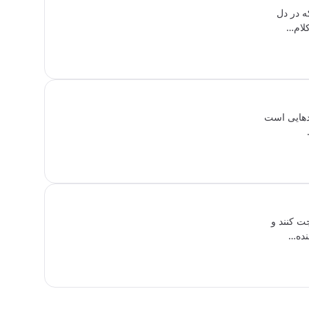
ه در دل
کلام…
ادهایی است
ت کنند و
نده…