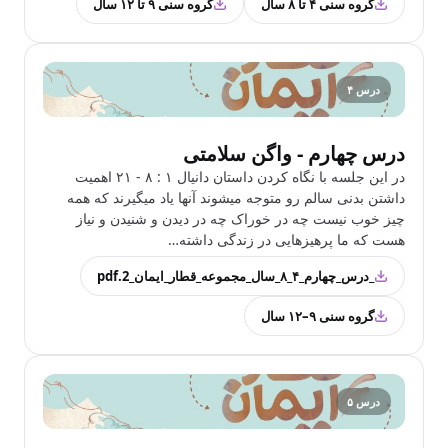
گروه سنی ۴ تا ۸ سال
گروه سنی ۹ تا ۱۲ سال
درس ۴
درس چهارم - واگن سلامتی
در این جلسه با نگاه کردن داستان دانیال ۱ : ۸ - ۲۱ اهمیت
داشتن بدنی سالم رو متوجه میشوند آنها یاد میگیرند که همه
چیز خوب نیست چه در خوراک چه در دیدن و شنیدن و نیاز
هست که ما پرهیزهایی در زندگی داشته…
_درس_چهارم_۴_۸_سال_مجموعه_قطار_ایمان_2.pdf
گروه سنی ۹–۱۲ سال
درس ۵