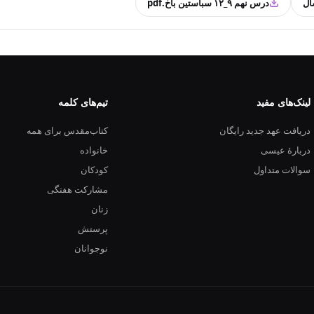
درس نهم ۹_۱۲ سباستین باخ.pdf
لینک‌های مفید
تیم‌های کلمه
دریافت عهد جدید رایگان
کتاب‌مقدس برای همه
دربارهٔ عیسی
خانواده
سوالات متداول
کودکان
مشارکت هفتگی
زنان
پرستش
نوجوانان
10