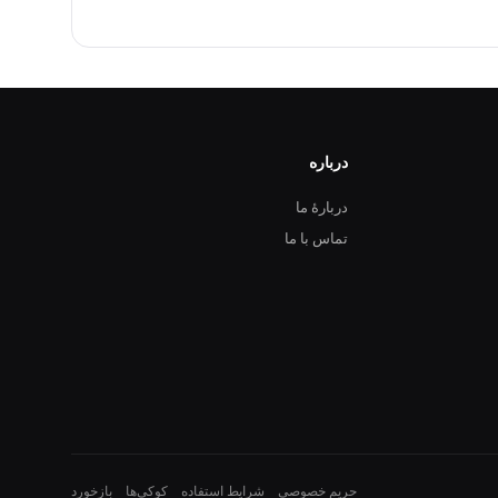
درباره
دربارهٔ ما
تماس با ما
10
حریم خصوصی
شرایط استفاده
کوکی‌ها
بازخورد