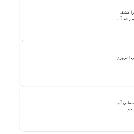
 را کشف
و رشد آ…
گی امروزی
مانی آنها
ی خو…