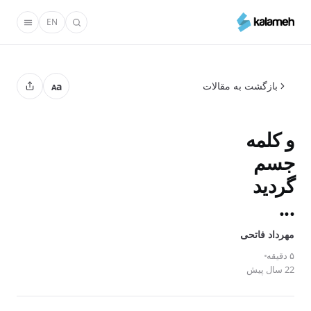
رفتن
EN
به
محتوای
اصلی
بازگشت به مقالات
a
A
و کلمه
جسم
گردید
...
مهرداد فاتحی
۵ دقیقه
22 سال پیش