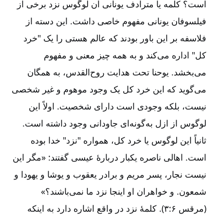
است‌؟ کلمه یا مترادف یونانی آن لوگوس نزد برخی از
فیلسوفان یونانی مفهوم خاصی داشت‌. این دسته از
فلاسفه بر این باور بودند که عالم هستی را یک "خرد
کل‌" اداره می‌کند و به همه چیز معنی و مفهوم
می‌بخشد. یوحنا تحت هدایت روح‌القدس‌، به همگان
می‌گوید که این خرد کل یک وجود موهوم و غیر شخصی
نیست‌، بلکه وجودی است دارای شخصیت‌. اولاً این
لوگوس از ازل به‌گونه‌ای جاودانی وجود داشته است‌.
ثانیاً این لوگوس یا خرد کل‌، همواره "نزد" خدا بوده
است‌. اهالی ناصره یکبار دربارۀ عیسی گفتند‌‌: «مگر این
نیست نجار، پسر مریم و برادر یعقوب و یوشا و یهودا و
شمعون‌. و خواهران او اینجا نزد ما نمی‌باشند؟»
(مرقس ۶:‏۳). کلمۀ نزد در واقع اشاره دارد به اینکه