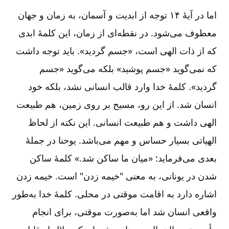
اما در آیۀ ۱۴ توجه از ابدیت و آسمان‌، به زمان و جهان
معطوف می‌شود. در نقطه‌ای از زمان‌، این کلمۀ ابدی
که از ذات الهی است‌، «جسم گردید». باید توجه داشت
که نمی‌گوید «جسم پوشید» بلکه می‌گوید «جسم
گردید». کلمۀ خدا وارد قالب انسانی نشد، بلکه خود
انسان شد. از این رو، مسیح بر روی زمین‌، هم طبیعت
الهی داشت و هم طبیعت انسانی‌. این نکته از لحاظ
الهیاتی بسیار حساس و مهم می‌باشد. یوحنا در جملۀ
بعدی می‌فرماید‌‌: «میان ما ساکن شد.» کلمۀ ساکن
شدن در یونانی‌، به معنی "خیمه زدن‌" است‌. خیمه زدن
اشاره دارد به اقامت موقتی در محلی‌. کلمۀ خدا به‌طور
واقعی انسان شد اما به‌صورت موقتی‌، برای انجام