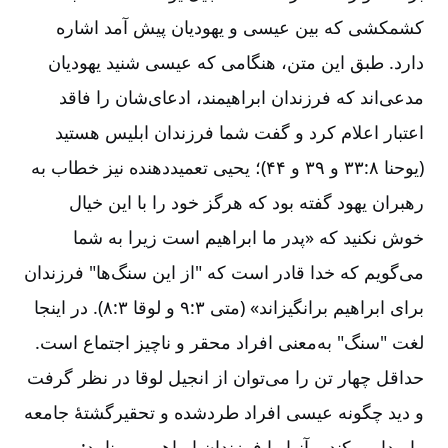
کشمکشی که بین عیسی و یهودیان پیش آمد اشاره
دارد. طبق این متن، هنگامی که عیسی شنید یهودیان
مدعی‌اند که فرزندان ابراهیمند، ادعای‌شان را فاقد
اعتبار اعلام کرد و گفت شما فرزندان ابلیس هستید
(یوحنا ۸:‏۳۳ و ۳۹ و ۴۴)؛ یحیی تعمید‌دهنده نیز خطاب به
رهبران یهود گفته بود که هرگز خود را با این خیال
خوش نکنید که «پدر ما ابراهیم است زیرا به شما
می‌گویم که خدا قادر است که "از این سنگ‌ها" فرزندان
برای ابراهیم برانگیزاند» (متی ۳:‏۹ و لوقا ۳:‏۸). در اینجا
لغت "سنگ" به‌معنی افراد محقر و ناچیز اجتماع است.
حداقل چهار تن را می‌توان از انجیل لوقا در نظر گرفت
و دید چگونه عیسی افراد طردشده و تحقیرگشتۀ جامعه
را پیدا می‌کند و آنها را فرزندان ابراهیم می‌نامد: