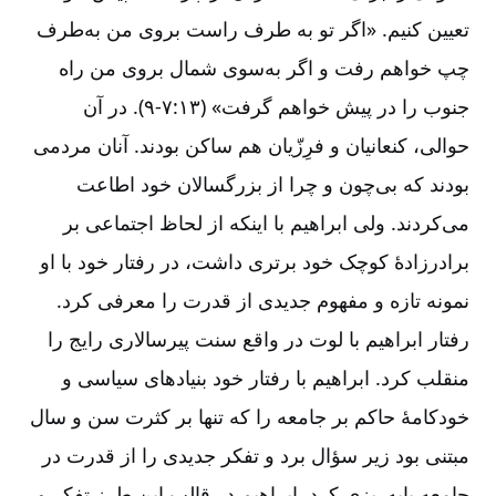
تعیین کنیم. «اگر تو به طرف راست بروی من به‌طرف
چپ خواهم رفت و اگر به‌سوی شمال بروی من راه
جنوب را در پیش خواهم ‌گرفت» (۱۳:‏۷-‏‏‏۹). در آن
حوالی، کنعانیان و فرِزّیان هم ساکن بودند. آنان مردمی
بودند که بی‌چون و چرا از بزرگسالان خود اطاعت
می‌کردند. ولی ابراهیم با اینکه از لحاظ اجتماعی بر
برادرزادۀ کوچک خود برتری داشت، در رفتار خود با او
نمونه تازه و مفهوم جدیدی از قدرت را معرفی کرد.
رفتار ابراهیم با لوت در واقع سنت پیرسالاری رایج را
منقلب کرد. ابراهیم با رفتار خود بنیادهای سیاسی و
خودکامۀ حاکم بر جامعه را که تنها بر کثرت سن و سال
مبتنی بود زیر سؤال برد و تفکر جدیدی را از قدرت در
جامعه پایه‌ریزی کرد. ابراهیم در قالب این طرز تفکر و