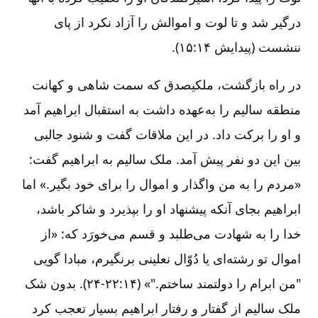
درگیر شد و تا لوت و اموالش را آزاد نکرد از پای
ننشست (پیدایش ۱۴:‏۱۵).
در راه بازگشت، ملکیصدق که سمت شاهی و کهانت
منطقه سالیم را به‌عهده داشت به استقبال ابراهیم آمد
و او را برکت داد. در این ملاقات گفت و شنود جالبی
بین این دو نفر پیش آمد. ملک سالیم به ابراهیم گفت:
«مردم را به من واگذار و اموال را برای خود بگیر.» اما
ابراهیم بجای آنکه پیشنهاد او را بپذیرد و شاکر باشد،
خدا را به شهادت می‌طلبد و قسم می‌خورَد که: «از
اموال تو رشته‌ای یا دُوّال نعلینی برنگیرم، مبادا گویی
"من ابرام را دولتمند ساختم."» (۱۴:‏۲۲-‏‏‏۲۴). بدون شک
ملک سالیم از گفتار و رفتار ابراهیم بسیار تعجب کرد