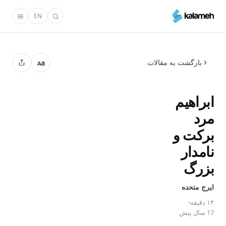
رفتن
EN
به
محتوای
اصلی
بازگشت به مقالات
a
A
ابراهیم
مرد
برکت و
نامدار
بزرگ
ایرج متحده
۱۴ دقیقه
17 سال پیش