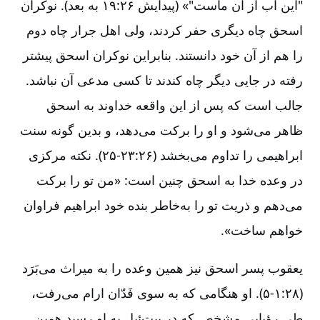
"این آب از آن ماست"» (پیدایش ۲۶:‏۱۹ به بعد). نوکران
اسحق چاه دیگری حفر کردند، ولی اهل جرار چاه دوم
را هم از آن خود دانستند. بنابراین نوکران اسحق پیشتر
رفته در جایی دیگر چاه کندند تا کسی مدعی آن نباشد.
جالب است که پس از این واقعه خداوند به اسحق
ظاهر می‌شود و او را برکت می‌دهد، و بدین گونه سنت
ابراهیمی را تداوم می‌بخشد (۲۶:‏۲۳-‏‏‏۲۵). نکته مرکزی
در وعده خدا به اسحق چنین است: «من تو را برکت
می‌دهم و ذریت تو را به‌خاطر بنده خود ابراهیم فراوان
خواهم ساخت».
یعقوب پسر اسحق نیز همین وعده را به میراث می‌بَرَد
(۲۸:‏۱-‏‏‏۵). او هنگامی که به سوی فَدّان ارام می‌رفت،
طی رؤیایی مشخص که در بیت‌ئیل به او رسید همین