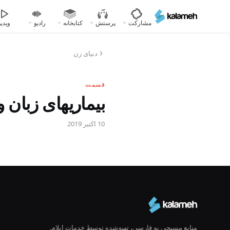
رفتن
به
مشارکت
پرستش
کتابخانه
رادیو
ویدیو
محتوای
اصلی
دنیای زن
قسمت
بیماریهای زبان 
10 اکتبر 2019
منابع مسیحی به فارسی، تهیه‌شده توسط خدمات ایلام.