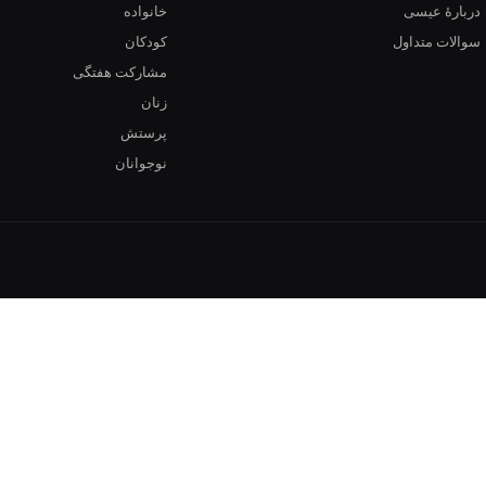
دربارهٔ عیسی
خانواده
سوالات متداول
کودکان
مشارکت هفتگی
زنان
پرستش
نوجوانان