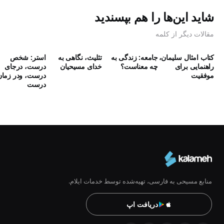
شاید این‌ها را هم بپسندید
مقالات دیگر از کلمه
کتاب امثال سلیمان،
جامعه: زندگی به
تثلیث، نگاهی به
استر: شخص
راهنمایی برای
چه معناست؟
خدای مسیحیان
درست، درجای
موفقیت
درست، ودر زمان
درست
منابع مسیحی به فارسی، تهیه‌شده توسط خدمات ایلام.
دریافت اپ