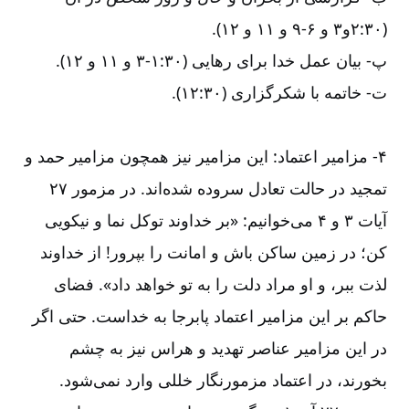
(۳۰:‏۲و۳ و ۶‏-‏‏‏‏‏۹ و ۱۱ و ۱۲).
پ-‏‏‏‏‏ بیان عمل خدا برای رهایی (۳۰:‏۱-‏‏‏‏‏۳ و ۱۱ و ۱۲).
ت-‏‏‏‏‏ خاتمه با شکرگزاری (۳۰‏:‏۱۲).
۴-‏‏‏‏‏ مزامیر اعتماد: این مزامیر نیز همچون مزامیر حمد و
تمجید در حالت تعادل سروده شده‌‌اند. در مزمور ۲۷
آیات ۳ و ۴ می‌‌خوانیم: «بر خداوند توکل نما و نیکویی
کن؛ در زمین ساکن باش و امانت را بپرور! از خداوند
لذت ببر، و او مراد دلت را به تو خواهد داد». فضای
حاکم بر این مزامیر اعتماد پابرجا به خداست. حتی اگر
در این مزامیر عناصر تهدید و هراس نیز به چشم
بخورند، در اعتماد مزمورنگار خللی وارد نمی‌‌شود.