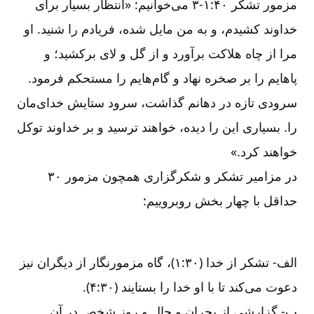
مزمور تشکر ۴۰:‏۱-‏‏‏‏‏۳ می‌‌خوانیم: «انتظار بسیار برای
خداوند کشیدم، و به من مایل شده، فریادم را شنید. او
مرا از چاه هلاکت برآورد و از گل و لای برکشید؛ و
پاهایم را بر صخره نهاد و گام‌‌هایم را مستحکم فرمود.
سرودی تازه در دهانم گذاشت، سرود ستایش خدای‌‌مان
را. بسیاری این را دیده، خواهند ترسید و بر خداوند توکل
خواهند کرد.»
در مزامیر تشکر و شکرگزاری همچون مزمور ۳۰
حداقل با چهار بخش روبروییم:
الف-‏‏‏‏‏ تشکر از خدا (۳۰:‏۱)، گاه مزمورنگار از دیگران نیز
دعوت می‌‌کند تا با او خدا را بستایند (۳۰‏:‏۴).
ب-‏‏‏‏‏ گزارشی از بحران و حال و روز شخص در آن