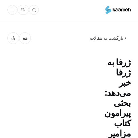
رفتن
EN
به
محتوای
اصلی
بازگشت به مقالات
a
A
ژرفا به
ژرفا
خبر
می‌‌دهد:
بحثی
پیرامون
کتاب
مزامیر