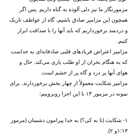
مزمورنگار ما نیز دلی آلوده به گناه داریم. پس اگر
همچون این مزامیر صادق باشیم، گاه از عواطف تاریک
و دردمند برخورداریم که باید آنها را با صداقت ابراز
کنیم.
مزامیر اعتراض فریادهای قلبی صادقانه‌‌ای به خداست
که به هنگام بحران از او طلب یاری می‌‌کند. حال و
هوای آنها پر درد و گاه پر از خشم است.
مزامیر شکایت معمولاً از چهار بخش برخوردارند. برای
نمونه در مزمور ۱۳ با این اجزا روبروییم:
۱-‏‏‏‏‏ شکایت (تا به کی؟) به خدا پیرامون دشمنان (مزمور
۱۳:‏۱و ۲).