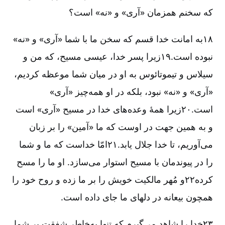
که سخنم همزمان «آری» و «نه» است؟
۱۸به امانت خدا قسم که سخن ما با شما «آری» و «نه»
نبوده است.۱۹زیرا پسر خدا، عیسی مسیح، که من و
سیلاس و تیموتائوس به او در میان شما موعظه کردیم،
«آری» و «نه» نبود، بلکه در او همه‌چیز «آری»
است.۲۰زیرا همۀ وعده‌های خدا در مسیح «آری» است
و به همین جهت در اوست که ما «آمین» را بر زبان
می‌آوریم، تا خدا جلال یابد.۲۱امّا خداست که ما و شما
را در پیوندمان با مسیح استوار می‌سازد. او ما را مسح
کرده۲۲و مُهر مالکیت خویش را بر ما زده و روح خود را
همچون بیعانه در دلهای ما جای داده است.
۲۳خدا را شاهد می‌گیرم که تنها به‌خاطر شفقت بر شما