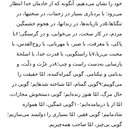
خود را نشان می‌دهیم، آنگونه که از خادمان خدا انتظار
می‌رود: با بردباری بسیار در زحمات، در سختیها، در
تنگناها،۵در تازیانه‌ها، در زندانها، در هجوم خشمگین
مردم، در کار سخت، در بی‌خوابی، و در گرسنگی؛۶با
پاکی، با معرفت، با صبر، با مهربانی، با روح‌القدس، با
محبت بی‌ریا،۷با راستگویی، با قدرت خدا، با اسلحۀ
پارسایی به‌دست راست و چپ؛۸در عزّت و ذلّت، و
بدنامی و نیکنامی. گویی گمراه‌کننده، امّا حقیقت را
می‌گوییم؛۹گویی گمنام، امّا شناخته شدهایم؛ گویی در
حال مرگ، امّا هنوز زنده‌ایم؛ گویی دستخوش مجازات،
امّا از پا درنیامده‌ایم؛۱۰گویی غمگین، امّا همواره
شادمانیم؛ گویی فقیر، امّا بسیاری را دولتمند می‌سازیم؛
گویی بی‌چیز، امّا صاحب همه‌چیزیم.