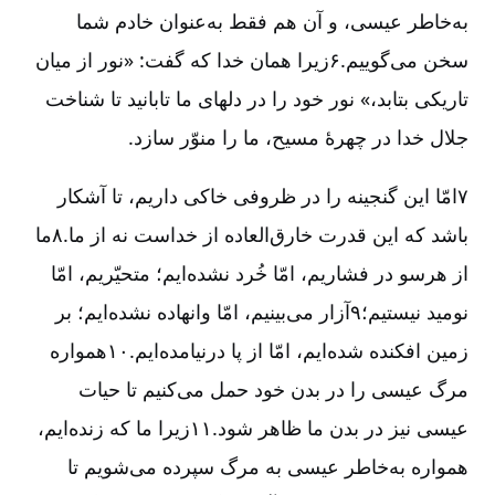
به‌خاطر عیسی، و آن هم فقط به‌عنوان خادم شما
سخن می‌گوییم.۶زیرا همان خدا که گفت: «نور از میان
تاریکی بتابد،» نور خود را در دلهای ما تابانید تا شناخت
جلال خدا در چهرۀ مسیح، ما را منوّر سازد.
۷امّا این گنجینه را در ظروفی خاکی داریم، تا آشکار
باشد که این قدرت خارق‌العاده از خداست نه از ما.۸ما
از هر‌سو در فشاریم، امّا خُرد نشده‌ایم؛ متحیّریم، امّا
نومید نیستیم؛۹آزار می‌بینیم، امّا وانهاده نشده‌ایم؛ بر
زمین افکنده شده‌ایم، امّا از پا درنیامده‌ایم.۱۰همواره
مرگ عیسی را در بدن خود حمل می‌کنیم تا حیات
عیسی نیز در بدن ما ظاهر شود.۱۱زیرا ما که زنده‌ایم،
همواره به‌خاطر عیسی به مرگ سپرده می‌شویم تا