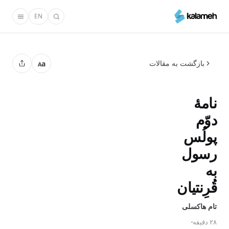
رفتن
EN
به
محتوای
اصلی
بازگشت به مقالات
a
A
نامۀ
دوّم
پولُس
رسول
به
قُرِنتیان
تام‌ هاکسلی
۲۸ دقیقه