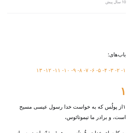
10 سال پیش
باب‌های:
۱۳
۱۲-
۱۱-
۱۰-
۹-
۸-
۷-
۶-
۵-
۴-
۳-
۲-
۱-
۱
۱از پولُس که به خواست خدا رسول عیسی مسیح
است، و برادر ما تیموتائوس،
به کلیسای خدا در قُرِنتُس، و همۀ مقدّسان در سراسر