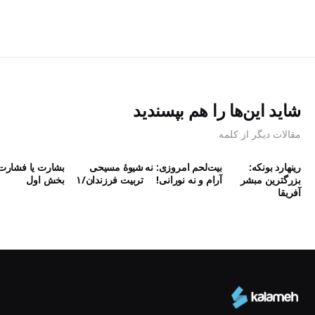
شاید این‌ها را هم بپسندید
مقالات دیگر از کلمه
رینهارد بونکه:
بیت‌لحم امروزی: نه
شیوۀ مسیحی
بشارت یا فشارت
بزرگترین مبشر
آرام و نه نورانی!
تربیت فرزندان/۱
بخش اول
آفریقا