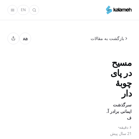
رفتن
EN
به
محتوای
اصلی
بازگشت به مقالات
a
A
مسیح
در پای
چوبۀ
دار
سرگذشت
ایمانی برادر آ.
ف
۶ دقیقه
21 سال پیش