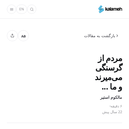
رفتن
EN
به
محتوای
اصلی
بازگشت به مقالات
a
A
مردم‌ از
گرسنگی‌
می‌ميرند
و ما ...
مالکوم استیر
۶ دقیقه
22 سال پیش