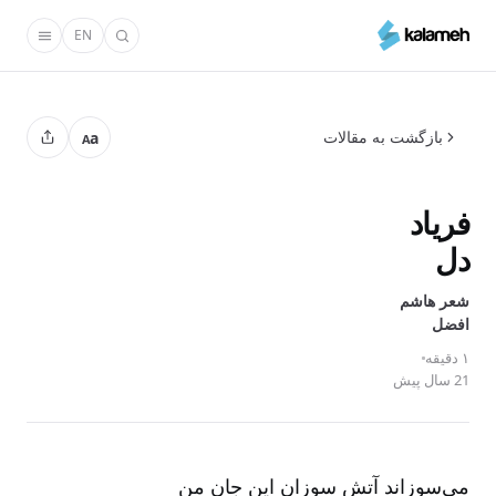
رفتن
EN
به
محتوای
اصلی
بازگشت به مقالات
a
A
فریاد
دل
شعر هاشم
افضل‌
۱ دقیقه
21 سال پیش
می‌سوزاند آتش سوزان این جان من‌