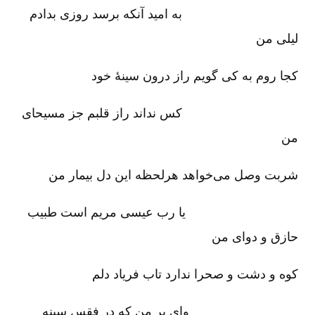
به امید آنکه برسد روزی بدادم
لیلی من‌
کجا روم به کی گویم راز درون سینۀ خود
کس نداند راز قلبم جز مسیحای
من‌
شربت وصل می‌خواهد هرلحظه این دل بیمار من‌
یا رب عیسی مریم است طبیب
حازق و دوای من‌
کوه و دشت و صحرا ندارد تاب فریاد دلم‌
وای بر من که در فقس سینه