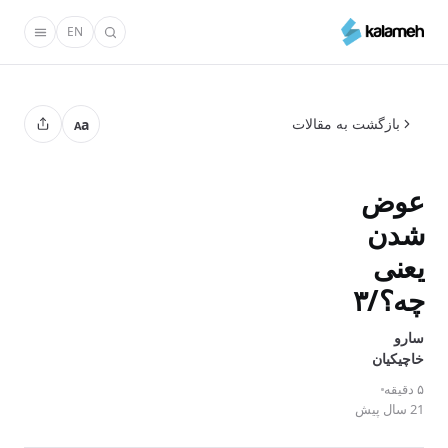
رفتن
EN
به
محتوای
اصلی
بازگشت به مقالات
a
A
عوض
شدن
یعنی
چه؟/۳
سارو
خاچیکیان
۵ دقیقه
21 سال پیش