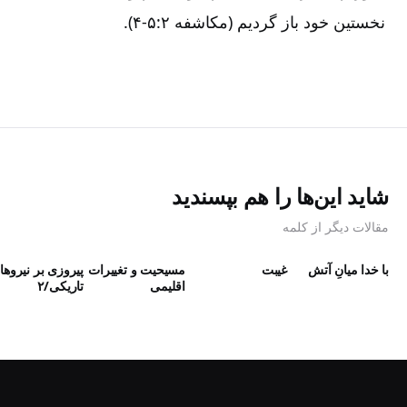
نخستین خود باز گردیم (مکاشفه ۲:‏۴-۵).
شاید این‌ها را هم بپسندید
مقالات دیگر از کلمه
با خدا میانِ آتش
غیبت
مسیحیت و تغییرات
پیروزی بر نیروها
اقلیمی
تاریکی/۲