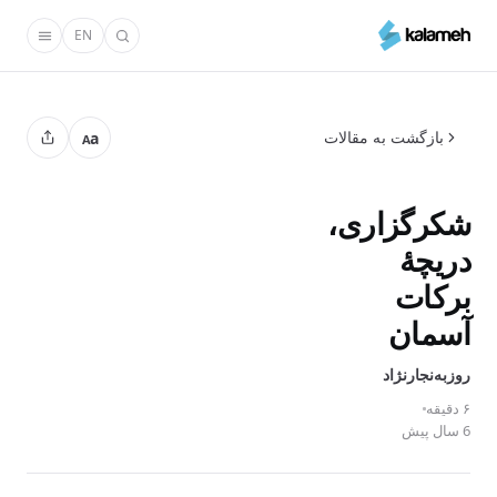
رفتن
EN
به
محتوای
اصلی
بازگشت به مقالات
a
A
شکرگزاری،
دریچۀ
برکات
آسمان
روزبه‌نجارنژاد
۶ دقیقه
6 سال پیش