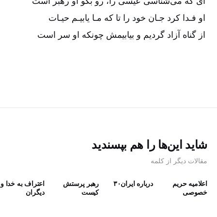
ای که می‌شناسی عیسی را، رو بگو او رهبر است
او فـدا کرد جـان خود را تا که مـا یابیـم حیـات
از گناه آزاد گردیم و بیابیمش چونکه او سر است
شاید این‌ها را هم بپسندید
مقالات دیگر از کلمه
اعلامیه حریم
درباره ایران۳۰
رهبر پرستش
اعتراف به خدا و
خصوصی
كيست
دیگران