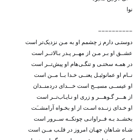
نوا
−−−−−−−−−−
دوستـی دارم ز چشمم او به مـن نزدیک‌تر است
عشــق او بـر مـن از مهــر پـدر بـالاتــر است
در همـه سختـی و تنگـی‌هام او پیش‌تــر است
نــام او عمانوئیـل یعنــی خـدا بــا مــن است
او عیســی مسیــح است خـــدای دردمنــدان
از هـــر گـوهـــر و زری او نـایـاب‌تــر است
او خـدای زنــده اسـت از او بخـواه آرامشــَت
بخشــد بـه فــراوانـی چونکــه ســرور است
شـاه ‌شـاهانِ جهـان امروز در قلـب مــن است