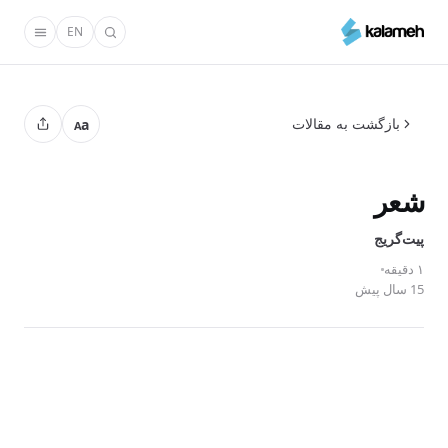
رفتن
EN
به
محتوای
اصلی
بازگشت به مقالات
a
A
شعر
پیت‌گریج
۱ دقیقه
15 سال پیش