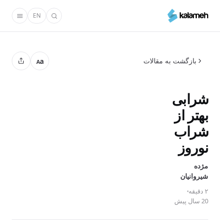
رفتن
EN
به
محتوای
اصلی
بازگشت به مقالات
a
A
شرابی
بهتر از
شراب
نوروز
مژده
‌شیروانیان
۲ دقیقه
20 سال پیش