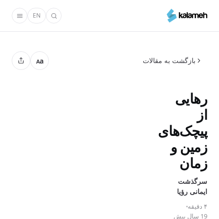
رفتن
EN
به
محتوای
اصلی
بازگشت به مقالات
a
A
رهایی
از
پیچک‌های
زمین و
زمان
سرگذشت
ایمانی رؤیا
۴ دقیقه
19 سال پیش