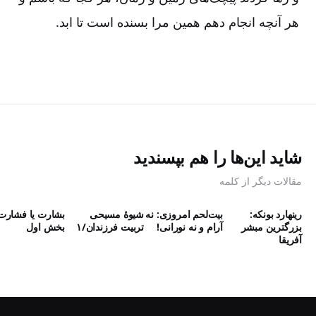
هر آنچه انجام دهم همین مرا بسنده است تا ابد.
شاید این‌ها را هم بپسندید
مقالات دیگر از کلمه
رینهارد بونکه:
بیت‌لحم امروزی: نه
شیوۀ مسیحی
بشارت یا فشارت
بزرگترین مبشر
آرام و نه نورانی!
تربیت فرزندان/۱
بخش اول
آفریقا