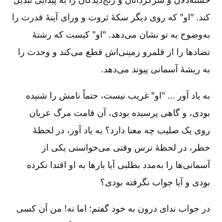
کند. "او" که روی دیگر سکۀ ثروت و ورای آینۀ قدرت را
به‌وضوح به تو نشان می‌دهد. "او" کیست که رشتۀ
تضادها را از قلمرو زمینی‌اش قطع می‌کند و وحدت را
به ریشۀ آسمانی پیوند می‌دهد.
به یاد آور ... "او" غریب نیست، حتماً نامش را شنیده
بودی، و گاهی پرسیده بودی، آن قامت مرگ عریان
روی یک صلیب چه معنا دارد؟ به یاد آور، در لحظۀ
خطر، در لحظۀ ترس وقتی می‌خواستی یکی از
آسمانی‌ها را به‌مدد بطلبی آیا بارها به او اقتدا نکرده
بودی و آیا جواب نگرفته بودی‌؟
در جواب ندای درون به خود گفتم: اما نه! من آن کسی