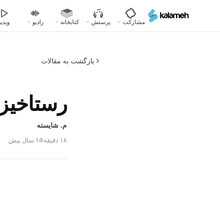
رفتن
به
مشارکت
پرستش
کتابخانه
رادیو
ویدیو
محتوای
اصلی
بازگشت به مقالات
رستاخیز
م. شایسته
۱۸ دقیقه
14 سال پیش