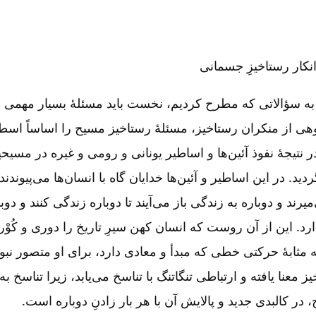
نکار رستاخیزِ جسمانی
ه سؤالاتی که مطرح کردیم، نخست باید مسئلۀ بسیار مهمی را
هی از منکران رستاخیز، مسئلۀ رستاخیز مسیح را اساساً اسطور
ر نتیجۀ نفوذ آئین‌‌ها و اساطیر یونانی و رومی و غیره در مسیحیت،
ید. در این اساطیر و آئین‌‌ها خدایان گاه با انسان‌‌ها می‌‌پیوند
یرند و دوباره به زندگی باز می‌‌آیند تا دوباره زندگی کنند و دوبا
ارد. این از آن روست که انسان کهن سیرِ تاریخ را دوری و کُوْر
ه مثابۀ حرکتی خطی که مبدأ و معادی دارد، برای او متصور نب
 معنا یافته و ارتباطی تنگاتنگ با تناسخ می‌‌یابد، زیرا تناسخ ب
، در کالبدی جدید و پالایش آن با هر بار زادنِ دوباره است.