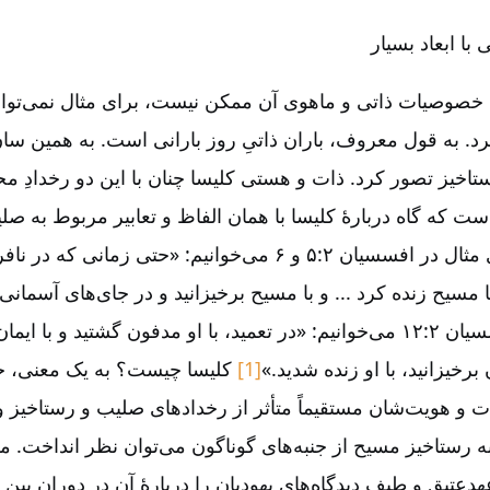
ا ابعاد بسیار
 خصوصیات ذاتی و ماهوی آن ممکن نیست، برای مثال نمی‌‌توان
د. به قول معروف، باران ذاتیِ روز بارانی است. به همین سان،
تاخیز تصور کرد. ذات و هستی کلیسا چنان با این دو رخدادِ م
ت که گاه دربارۀ کلیسا با همان الفاظ و تعابیر مربوط به ص
گفته می‌‌شود، برای مثال در افسسیان ۲:‏۵ و ۶ می‌‌خوانیم: «حتی زما
ا مسیح زنده کرد ... و با مسیح برخیزانید و در جای‌‌های آسمان
نشانید.» و یا در کولسیان ۲:‏۱۲ می‌‌خوانیم: «در تعمید، با او مدفون گشتید 
رخیزانید، با او زنده شدید.»
[1]
کلیسا چیست؟ به یک معنی، جا
و هویت‌‌شان مستقیماً متأثر از رخدادهای صلیب و رستاخیز و
رستاخیز مسیح از جنبه‌‌های گوناگون می‌‌توان نظر انداخت. می‌‌
دعتیق و طیف دیدگاه‌‌های یهودیان را دربارۀ آن در دورانِ بین 