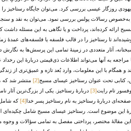
 یهودی روزگار عیسی بررسی کرد. می‌‌توان جایگاه رستاخیز را 
 به‌‌خصوص رسالات پولس بررسی نمود. می‌‌توان به نقد و سنج
یح ارائه کرده‌‌اند، پرداخت و یا نگاهی به این مسئله داشت ک
وشیده‌‌اند تا رستاخیز را در قالب فلسفه یا فلسفه‌‌های عمدۀ ز
ختانه، آثار متعددی در زمینۀ تمامی این پرسش‌‌ها به نگارش درآ
ا مراجعه به آنها می‌‌تواند اطلاعات ذی‌‌قیمتی دربارۀ این رخداد ع
و همگام با این معلومات، وارد بُعد تازه و عمیق‌‌تری از زندگ
، کتابی تحت عنوان رستاخیز عیسای مسیح
[2]
منتشر شد که مج
فسور تام رایت
[3]
دربارۀ رستاخیز. یکی از بزرگ‌‌ترین آثار نا
حه‌‌ای دربارۀ رستاخیز به نام رستاخیز پسر خدا
[4]
که شامل 
رۀ این موضوع است. رستاخیز عیسای مسیح شامل چکیده‌‌ای ا
ن مقالۀ مختصر، پرداختی مفصل به تمامی سؤالات و وجوه مو