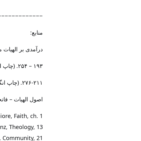
−−−−−−−−−−−−−
منابع:
درآمدی بر الهیات
۱۹۳ – ۲۵۴. (چاپ ایران)
۲۱۱-‏‏‏۲۷۶. (چاپ انگلیس)
اصول الهیات – فاتحی ۸
iore, Faith, ch. 1
Grenz, Theology, 13-‏‏‏‏
Grenz, Community, 21-‏