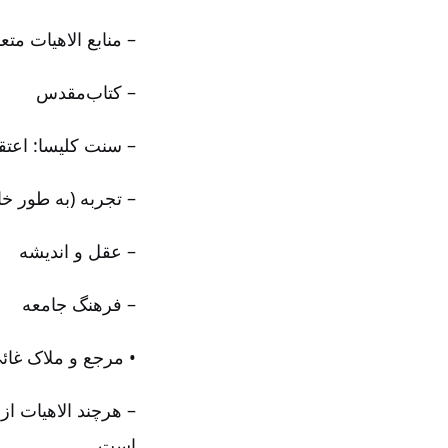
– منابع الاهیات متع
– کتاب‌مقدس
– سنت کلیسا: اعتقاد
– تجربه (به طور 
– عقل و اندیشه
– فرهنگ جامعه
• مرجع و ملاک غائی
– هرچند الاهیات از
است.