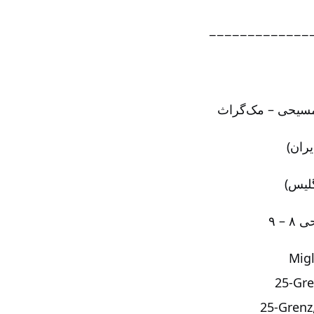
−−−−−−−−−−−−−
 مسیحی – مک‌گراث
 – ۹
Migl
‏‏‏25
‏‏‏‏‏‏25