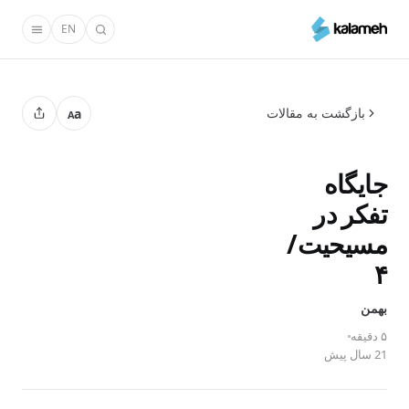
رفتن
EN
به
محتوای
اصلی
بازگشت به مقالات
a
A
جایگاه‌
تفكر در
مسیحیت/
۴
بهمن
۵ دقیقه
21 سال پیش