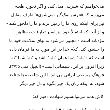
می‌‌خواهیم که شیرینی میل کند، و اگر نخورد طعنه
می‌زنیم که «نترس نمک‌گیر نمی‌شوی»! طرف مقابل
نیز برای اینکه روی ما را زمین نزند و ما را دلخور نکند -‏‏‏‏
و از آنجا که احتمالاً خود نیز اسیر تعارفات به‌ظاهر
مؤدبانه است -‏‏‏‏ مجبور می‌شود به بهای سلامت خود ما
را خشنود کند. کلام خدا در این مورد به ما فرمان داده
است که «"بله" شما همان "بله" باشد و "نه" شما "نه"
زیرا افزون بر این، شیطانی است» (انجیل متی ۵:‏۳۷).
فرهنگ مسیحی ایرانی می‌باید با این شاخصه‌ها شناخته
شود، نه اینکه زبان یک چیز بگوید و دل چیز دیگر!
کاش همه می‌توانستیم شهادت دهیم که:
من با تو یکدلم، سخن و قول من یکی است