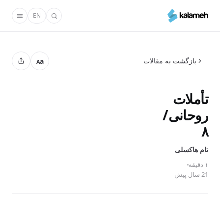
رفتن
EN
به
محتوای
اصلی
بازگشت به مقالات
a
A
تأملات
روحانی/
۸
تام‌ هاکسلی
۱ دقیقه
21 سال پیش