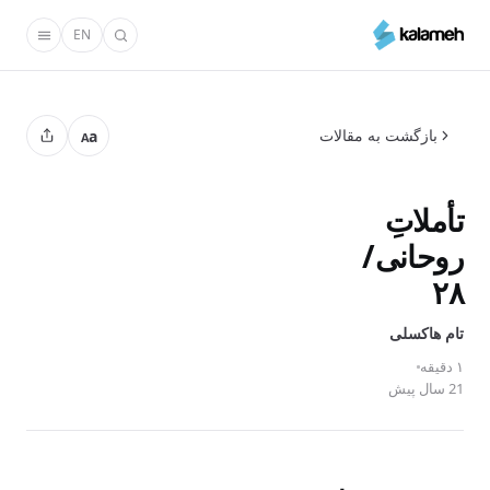
رفتن
EN
به
محتوای
اصلی
بازگشت به مقالات
a
A
تأملاتِ
روحانی/
۲۸
تام‌ هاکسلی
۱ دقیقه
21 سال پیش