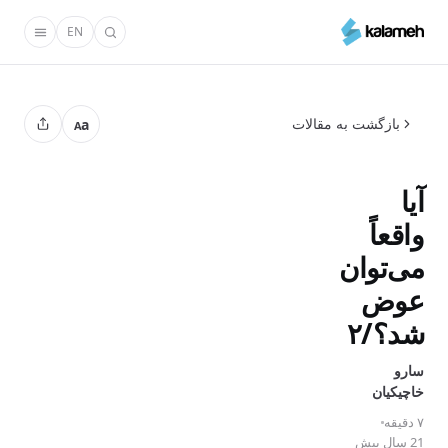
رفتن
EN
به
محتوای
اصلی
بازگشت به مقالات
a
A
آیا
واقعاً
می‌توان
عوض
شد؟/۲
سارو
خاچیکیان
۷ دقیقه
21 سال پیش