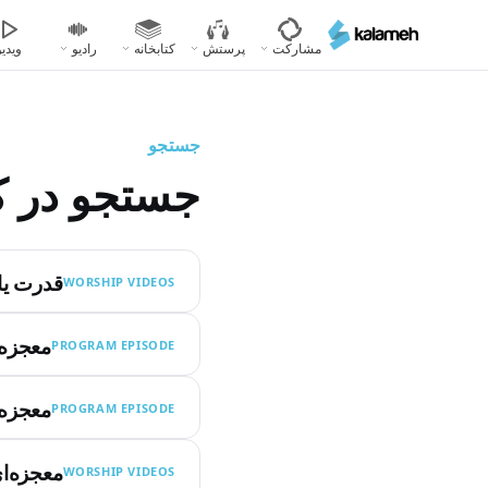
رفتن
به
مشارکت
پرستش
کتابخانه
رادیو
ویدیو
محتوای
اصلی
جستجو
جستجو در ک
قدرت یا
WORSHIP VIDEOS
معجزه‌
PROGRAM EPISODE
معجزه‌
PROGRAM EPISODE
معجزه‌ا
WORSHIP VIDEOS