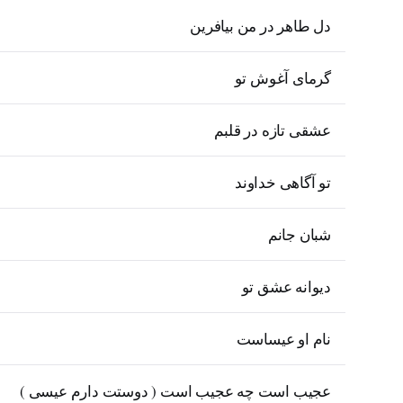
دل طاهر در من بیافرین
گرمای آغوش تو
عشقی تازه در قلبم
تو آگاهی خداوند
شبان جانم
دیوانه عشق تو
نام او عیساست
عجیب است چه عجیب است ( دوستت دارم عیسی )