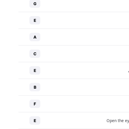
G
E
A
C
E
B
F
Open the ey
E