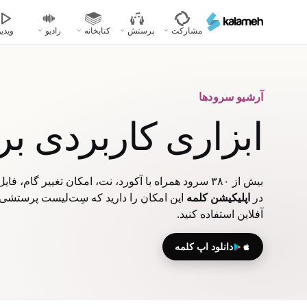
رفتن
به
مشارکت
پرستش
کتابخانه
رادیو
ویدیو
محتوای
اصلی
آرشیو سرودها
ابزاری کاربردی ب
بیش از ۳۸۰ سرود همراه با آکورد، نت، امکان تغییر گام، فایل‌های صوتی، ویدیویی و پاورپوینت
در
اپلیکیشن کلمه
این امکان را دارید که سِت‌لیست پرستشی خ
آفلاین استفاده کنید.
دانلود اپ کلمه