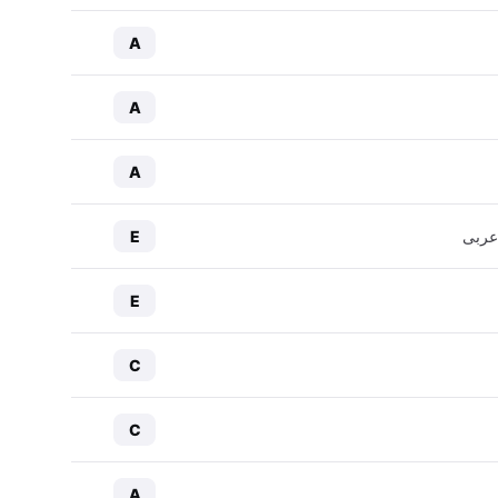
A
A
A
عربی
E
E
C
C
A