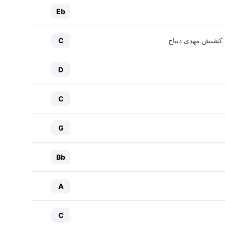
Eb
یاد کشیش مهدی دیباج
C
D
C
G
Bb
A
C