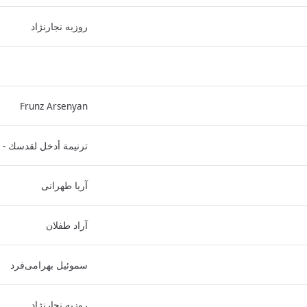
روزبه نجارنژاد
Frunz Arsenyan
ترنيمة أدخل لقدسك - 
آریا طهرانی
آراد طفلان
سموئیل بهرامی‌فرد
روزبه نجارنژاد