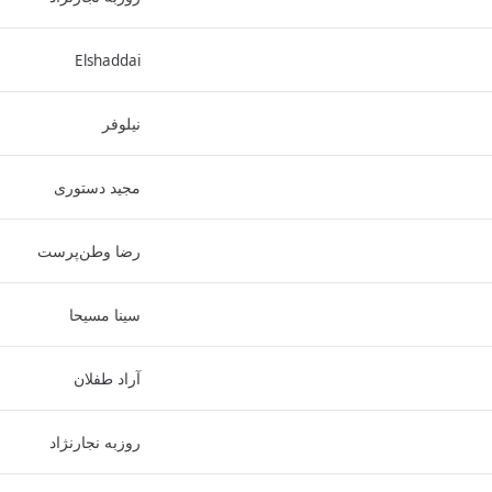
Elshaddai
نیلوفر
مجید دستوری
رضا وطن‌پرست
سینا مسیحا
آراد طفلان
روزبه نجارنژاد