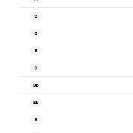
D
D
B
D
Bb
Eb
A