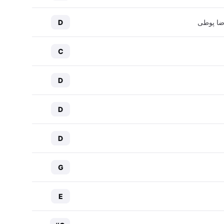
ضا پوطی
D
C
D
D
D
G
E