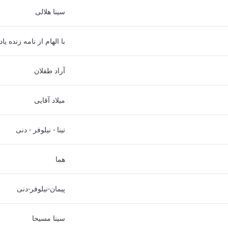
سینا هلالی
با الهام از نامه زنده 
آراد طفلان
میلاد آقایی
تینا - نیلوفر - دنی
هما
پیمان-نیلوفر-دنی
سینا مسیحا