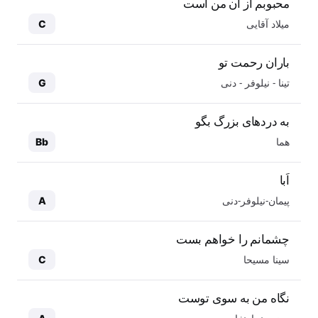
محبوبم از آن من است
میلاد آقایی
C
باران رحمت تو
تینا - نیلوفر - دنی
G
به دردهای بزرگ بگو
هما
Bb
اَبا
پیمان-نیلوفر-دنی
A
چشمانم را خواهم بست
سینا مسیحا
C
نگاه من به سوی توست