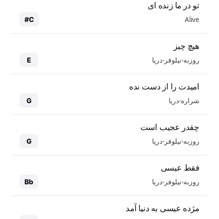
تو در ما زنده ای
Alive
C#
هیچ چیز
روزبه-نیلوفر-دریا
E
امیدت را از دست نده
شراره-دریا
G
چقدر عجیب است
روزبه-نیلوفر-دریا
G
فقط عیسی
روزبه-نیلوفر-دریا
Bb
مژده عیسی به دنیا آمد