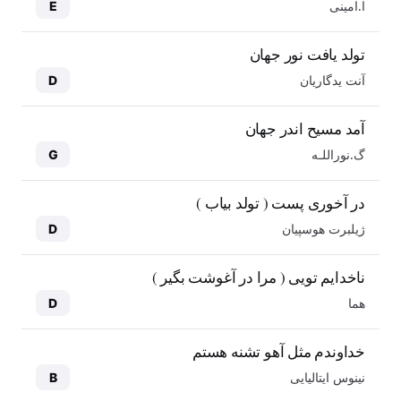
ا.امینی
E
تولد یافت نور جهان
آنت یدگاریان
D
آمد مسیح اندر جهان
گ.نوراللـه
G
در آخوری پست ( تولد بیاب )
ژیلبرت هوسپیان
D
ناخدایم تویی ( مرا در آغوشت بگیر )
هما
D
خداوندم مثل آهو تشنه هستم
نینوس ایتالیایی
B