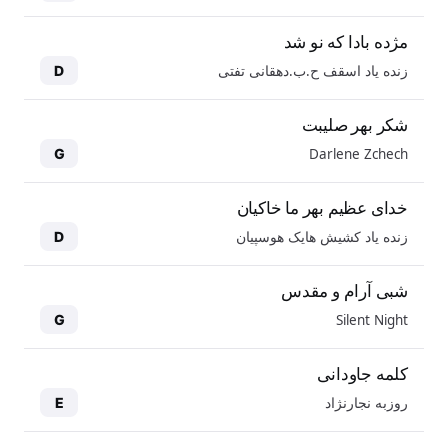
مژده بادا که نو شد
زنده یاد اسقف ح.ب.دهقانی تفتی
D
شکر بهر صلیبت
Darlene Zchech
G
خدای عظیم بهر ما خاکیان
زنده یاد کشیش هایک هوسپیان
D
شبی آرام و مقدس
Silent Night
G
کلمه جاودانی
روزبه نجارنژاد
E