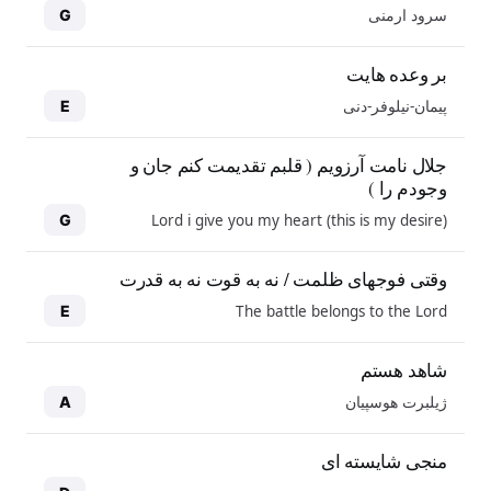
سرود ارمنی
G
بر وعده هایت
پیمان-نیلوفر-دنی
E
جلال نامت آرزویم ( قلبم تقدیمت کنم جان و
وجودم را )
Lord i give you my heart (this is my desire)
G
وقتی فوجهای ظلمت / نه به قوت نه به قدرت
The battle belongs to the Lord
E
شاهد هستم
ژیلبرت هوسپیان
A
منجی شایسته ای