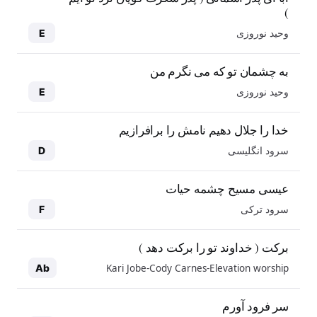
)
وحید نوروزی
E
به چشمان تو که می نگرم من
وحید نوروزی
E
خدا را جلال دهیم نامش را برافرازیم
سرود انگلیسی
D
عیسی مسیح چشمه حیات
سرود ترکی
F
برکت ( خداوند تو را برکت دهد )
Kari Jobe-Cody Carnes-Elevation worship
Ab
سر فرود آورم