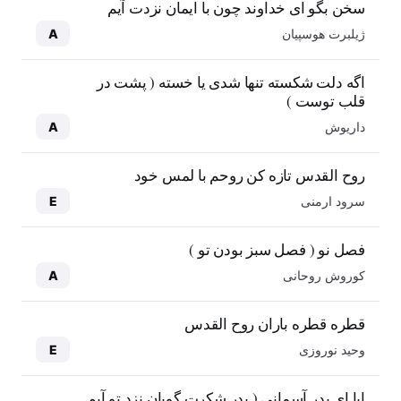
سخن بگو ای خداوند چون با ایمان نزدت آیم
ژیلبرت هوسپیان
A
اگه دلت شکسته تنها شدی یا خسته ( پشت در
قلب توست )
داریوش
A
روح القدس تازه کن روحم با لمس خود
سرود ارمنی
E
فصل نو ( فصل سبز بودن تو )
کوروش روحانی
A
قطره قطره باران روح القدس
وحید نوروزی
E
ابا ای پدر آسمانی ( پدر شکرت گویان نزد تو آیم