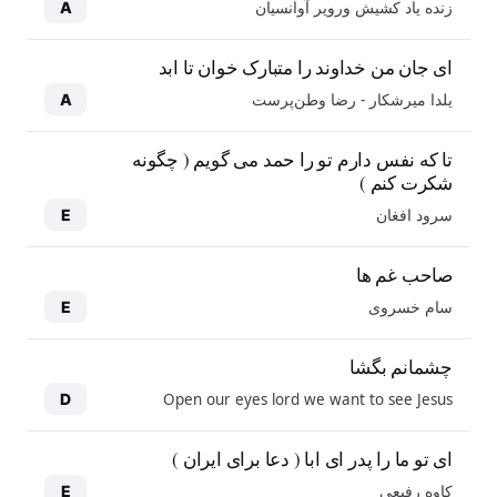
زنده یاد کشیش ورویر آوانسیان
A
ای جان من خداوند را متبارک خوان تا ابد
یلدا میرشکار - رضا وطن‌پرست
A
تا که نفس دارم تو را حمد می گویم ( چگونه
شکرت کنم )
سرود افغان
E
صاحب غم ها
سام خسروی
E
چشمانم بگشا
Open our eyes lord we want to see Jesus
D
ای تو ما را پدر ای ابا ( دعا برای ایران )
کاوه رفیعی
E