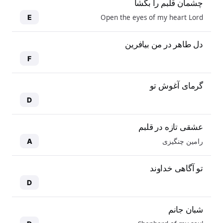
چشمان قلبم را بگشا
Open the eyes of my heart Lord
E
دل طاهر در من بیافرین
F
گرمای آغوش تو
D
عشقی تازه در قلبم
رامین چنگیزی
A
تو آگاهی خداوند
D
شبان جانم