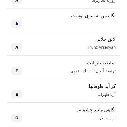
روزبه نجارنژاد
A
نگاه من به سوی توست
A
لایق جلالی
Frunz Arsenyan
A
سلطنت از آنت
ترنيمة أدخل لقدسك - عربی
E
گر آید طوفانها
آریا طهرانی
E
نگاهی مانند چشمانت
آراد طفلان
C