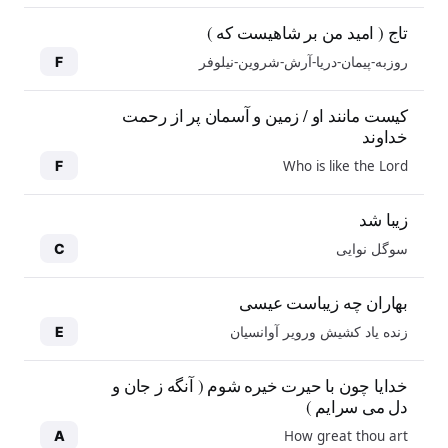
تاج ( امید من بر شاهیست که )
روزبه-پیمان-دریا-آرش-شروین-نیلوفر
F
کیست مانند او / زمین و آسمان پر از رحمت
خداوند
Who is like the Lord
F
زیبا شد
سوگل نوایی
C
بهاران چه زیباست عیسی
زنده یاد کشیش ورویر آوانسیان
E
خدایا چون با حیرت خیره شوم ( آنگه ز جان و
دل می سرایم )
How great thou art
A