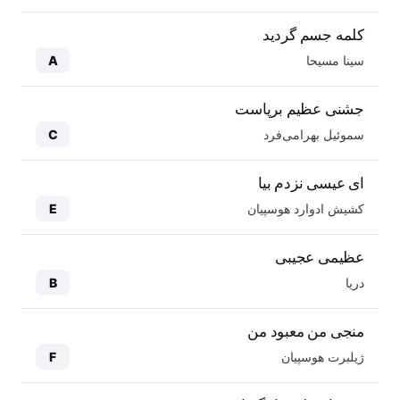
کلمه جسم گردید
سینا مسیحا
A
جشنی عظیم برپاست
سموئیل بهرامی‌فرد
C
ای عیسی نزدم بیا
کشیش ادوارد هوسپیان
E
عظیمی عجیبی
دریا
B
منجی من معبود من
ژیلبرت هوسپیان
F