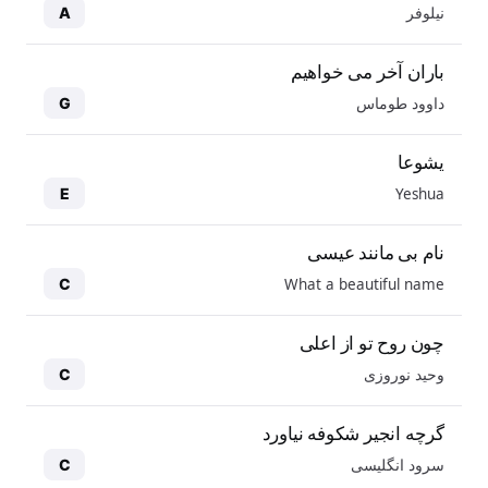
نیلوفر
A
باران آخر می خواهیم
داوود طوماس
G
یشوعا
Yeshua
E
نام بی مانند عیسی
What a beautiful name
C
چون روح تو از اعلی
وحید نوروزی
C
گرچه انجیر شکوفه نیاورد
سرود انگلیسی
C