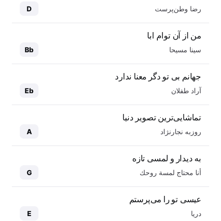
رضا وطن‌پرست
D
من از آن توام ابا
سینا مسیحا
Bb
جهانم بی تو دگر معنا ندارد
آراد طفلان
Eb
تماشایی‌ترین تصویر دنیا
روزبه نجارنژاد
A
به دیدار و لمسی تازه
أنا محتاج لمسة روحك
G
عیسی تو را می‌پرستم
دریا
E