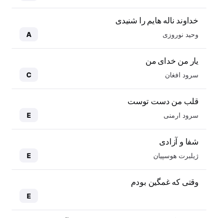
خداوند ناله هایم را شنیدی
وحید نوروزی
A
یار من خدای من
سرود افغان
C
قلب من دست توست
سرود ارمنی
E
شفا و آزادی
ژیلبرت هوسپیان
E
وقتی که غمگین بودم
E