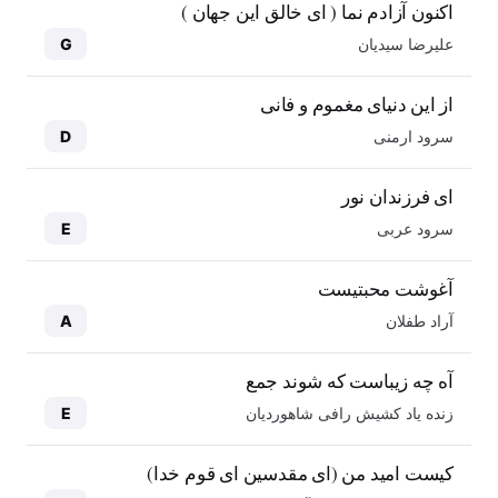
اکنون آزادم نما ( ای خالق این جهان )
علیرضا سیدیان
G
از این دنیای مغموم و فانی
سرود ارمنی
D
ای فرزندان نور
سرود عربی
E
آغوشت محبتیست
آراد طفلان
A
آه چه زیباست که شوند جمع
زنده یاد کشیش رافی شاهوردیان
E
کیست امید من (ای مقدسین ای قوم خدا)