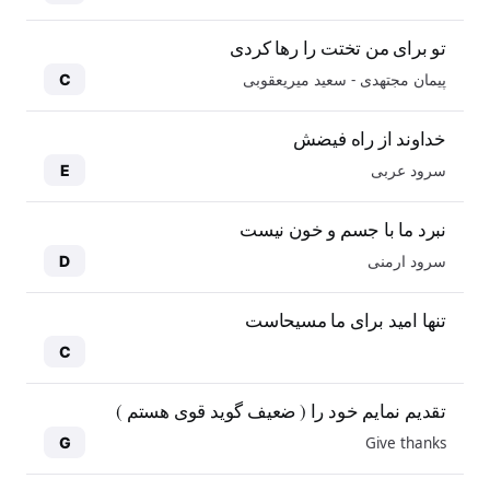
تو برای من تختت را رها کردی
پیمان مجتهدی - سعید میریعقوبی
C
خداوند از راه فیضش
سرود عربی
E
نبرد ما با جسم و خون نیست
سرود ارمنی
D
تنها امید برای ما مسیحاست
C
تقدیم نمایم خود را ( ضعیف گوید قوی هستم )
Give thanks
G