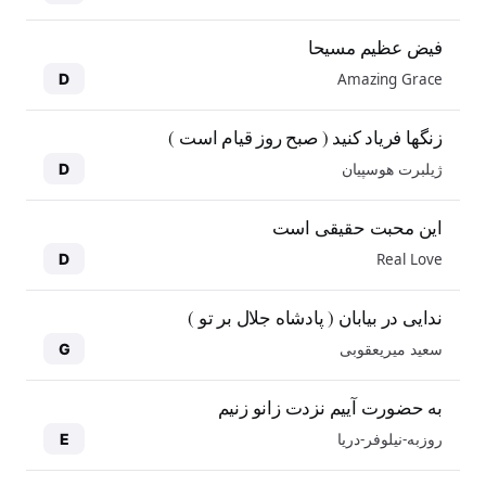
فیض عظیم مسیحا
Amazing Grace
D
زنگها فریاد کنید ( صبح روز قیام است )
ژیلبرت هوسپیان
D
این محبت حقیقی است
Real Love
D
ندایی در بیابان ( پادشاه جلال بر تو )
سعید میریعقوبی
G
به حضورت آییم نزدت زانو زنیم
روزبه-نیلوفر-دریا
E