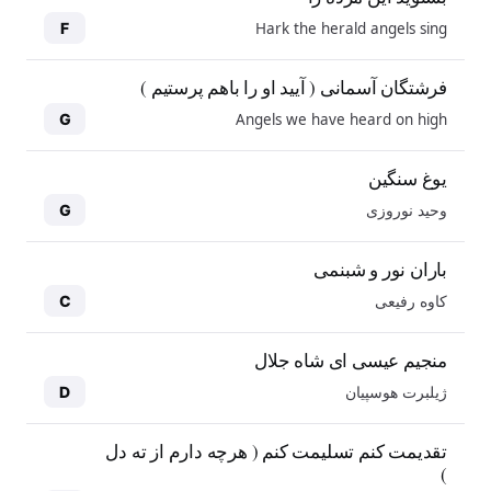
Hark the herald angels sing
F
فرشتگان آسمانی ( آیید او را باهم پرستیم )
Angels we have heard on high
G
یوغ سنگین
وحید نوروزی
G
باران نور و شبنمی
کاوه رفیعی
C
منجیم عیسی ای شاه جلال
ژیلبرت هوسپیان
D
10
10
تقدیمت کنم تسلیمت کنم ( هرچه دارم از ته دل
)