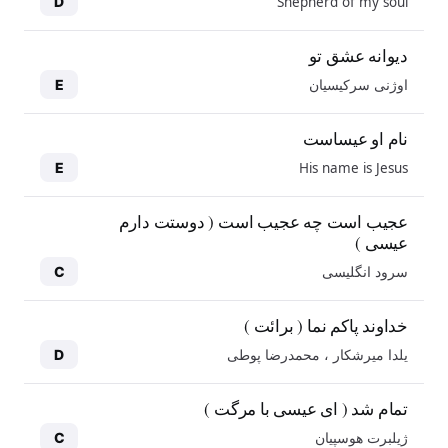
Shepherd of my soul
D
دیوانه عشق تو
اوژنی سرکیسیان
E
نام او عیساست
His name is Jesus
E
عجیب است چه عجیب است ( دوستت دارم
عیسی )
سرود انگلیسی
C
خداوند پاکم نما ( برائت )
یلدا میرشکار ، محمدرضا پوطی
D
تمام شد ( ای عیسی با مرگت )
ژیلبرت هوسپیان
C