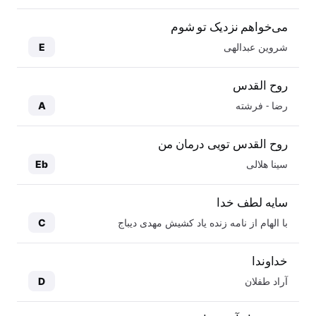
می‌خواهم نزدیک تو شوم
شروین عبدالهی
E
روح القدس
رضا - فرشته
A
روح القدس تویی درمان من
سینا هلالی
Eb
سایه لطف خدا
با الهام از نامه زنده یاد کشیش مهدی دیباج
C
خداوندا
آراد طفلان
D