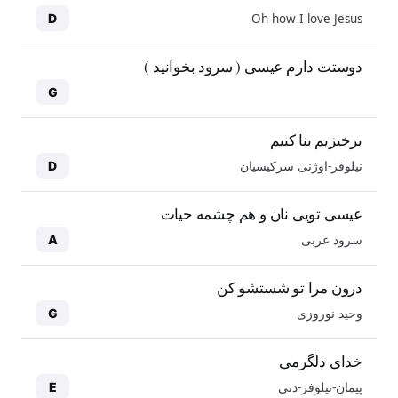
Oh how I love Jesus
D
دوستت دارم عیسی ( سرود بخوانید )
G
برخیزیم بنا کنیم
نیلوفر-اوژنی سرکیسیان
D
عیسی تویی نان و هم چشمه حیات
سرود عربی
A
درون مرا تو شستشو کن
وحید نوروزی
G
خدای دلگرمی
پیمان-نیلوفر-دنی
E