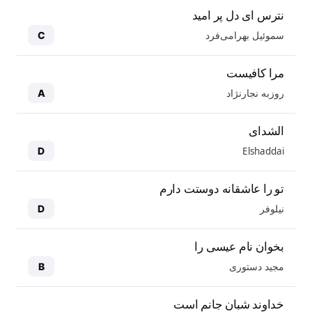
نترس ای دل پر امید
سموئیل بهرامی‌فرد
C
مرا کافیست
روزبه نجارنژاد
A
الشدای
Elshaddai
D
تو را عاشقانه دوستت دارم
نیلوفر
D
بخوان نام عیسی را
مجید دستوری
B
خداوند شبان جانم است