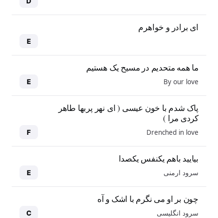
D
ای برادر و خواهرم
E
ما همه متحدیم در مسیح یک هستیم
By our love
E
پاک شدم با خون عیسی ( ای نهر پربها طاهر
کردی مرا )
Drenched in love
F
بیایید باهم یکنفس یکصدا
سرود ارمنی
E
چون بر او می نگرم با اشک و آه
سرود انگلیسی
C