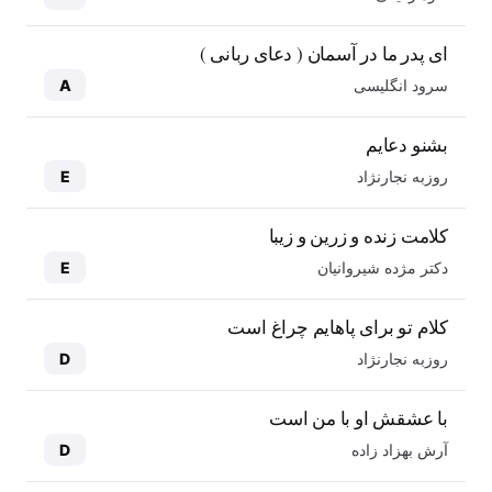
ای پدر ما در آسمان ( دعای ربانی )
سرود انگلیسی
A
بشنو دعایم
روزبه نجارنژاد
E
کلامت زنده و زرین و زیبا
دکتر مژده شیروانیان
E
کلام تو برای پاهایم چراغ است
روزبه نجارنژاد
D
با عشقش او با من است
آرش بهزاد زاده
D