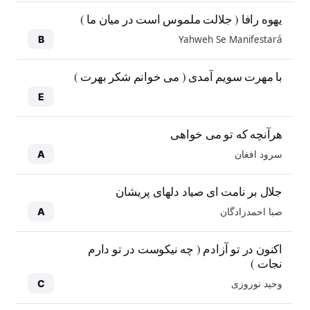
یهوه رافا ( جلالت ملموس است در میان ما )
Yahweh Se Manifestará
B
با مهرت سویم آمدی ( می خوانم شکر بهرت )
E
هرآنچه که تو می خواهی
سرود افغان
A
جلال بر نامت ای صیاد دلهای پریشان
صبا احمدزادگان
A
اکنون در تو آزادم ( چه نیکوست در تو دارم
نجات )
وحید نوروزی
C