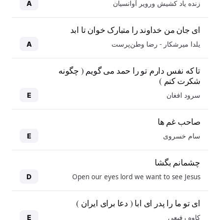
زنده یاد کشیش ورویر آوانسیان
A
ای جان من خداوند را متبارک خوان تا ابد
یلدا میرشکار - رضا وطن‌پرست
A
تا که نفس دارم تو را حمد می گویم ( چگونه
شکرت کنم )
سرود افغان
E
صاحب غم ها
سام خسروی
E
چشمانم بگشا
Open our eyes lord we want to see Jesus
D
ای تو ما را پدر ای ابا ( دعا برای ایران )
کاوه رفیعی
E