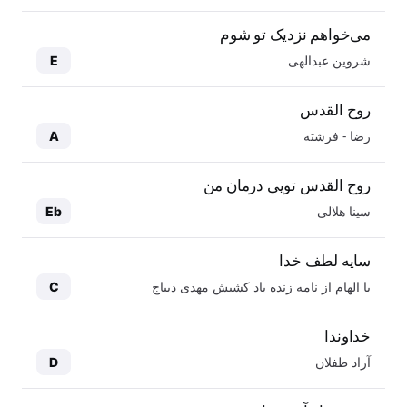
می‌خواهم نزدیک تو شوم
شروین عبدالهی
E
روح القدس
رضا - فرشته
A
روح القدس تویی درمان من
سینا هلالی
Eb
سایه لطف خدا
با الهام از نامه زنده یاد کشیش مهدی دیباج
C
خداوندا
آراد طفلان
D