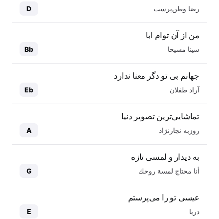
رضا وطن‌پرست
D
من از آن توام ابا
سینا مسیحا
Bb
جهانم بی تو دگر معنا ندارد
آراد طفلان
Eb
تماشایی‌ترین تصویر دنیا
روزبه نجارنژاد
A
به دیدار و لمسی تازه
أنا محتاج لمسة روحك
G
عیسی تو را می‌پرستم
دریا
E