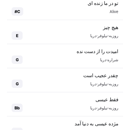
تو در ما زنده ای
Alive
C#
هیچ چیز
روزبه-نیلوفر-دریا
E
امیدت را از دست نده
شراره-دریا
G
چقدر عجیب است
روزبه-نیلوفر-دریا
G
فقط عیسی
روزبه-نیلوفر-دریا
Bb
مژده عیسی به دنیا آمد