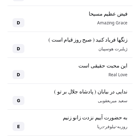
فیض عظیم مسیحا
Amazing Grace
D
زنگها فریاد کنید ( صبح روز قیام است )
ژیلبرت هوسپیان
D
این محبت حقیقی است
Real Love
D
ندایی در بیابان ( پادشاه جلال بر تو )
سعید میریعقوبی
G
به حضورت آییم نزدت زانو زنیم
روزبه-نیلوفر-دریا
E