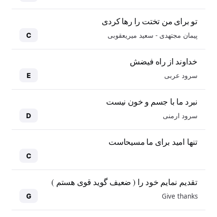
تو برای من تختت را رها کردی
پیمان مجتهدی - سعید میریعقوبی
C
خداوند از راه فیضش
سرود عربی
E
نبرد ما با جسم و خون نیست
سرود ارمنی
D
تنها امید برای ما مسیحاست
C
تقدیم نمایم خود را ( ضعیف گوید قوی هستم )
Give thanks
G