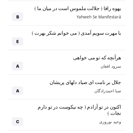
یهوه رافا ( جلالت ملموس است در میان ما )
Yahweh Se Manifestará
B
با مهرت سویم آمدی ( می خوانم شکر بهرت )
E
هرآنچه که تو می خواهی
سرود افغان
A
جلال بر نامت ای صیاد دلهای پریشان
صبا احمدزادگان
A
اکنون در تو آزادم ( چه نیکوست در تو دارم
نجات )
وحید نوروزی
C