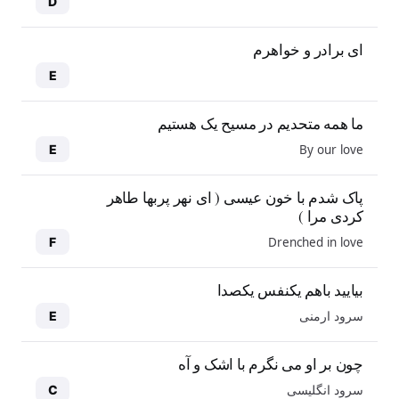
D
ای برادر و خواهرم
E
ما همه متحدیم در مسیح یک هستیم
By our love
E
پاک شدم با خون عیسی ( ای نهر پربها طاهر
کردی مرا )
Drenched in love
F
بیایید باهم یکنفس یکصدا
سرود ارمنی
E
چون بر او می نگرم با اشک و آه
سرود انگلیسی
C