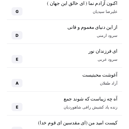
اکنون آزادم نما ( ای خالق این جهان )
علیرضا سیدیان
G
از این دنیای مغموم و فانی
سرود ارمنی
D
ای فرزندان نور
سرود عربی
E
آغوشت محبتیست
آراد طفلان
A
آه چه زیباست که شوند جمع
زنده یاد کشیش رافی شاهوردیان
E
کیست امید من (ای مقدسین ای قوم خدا)