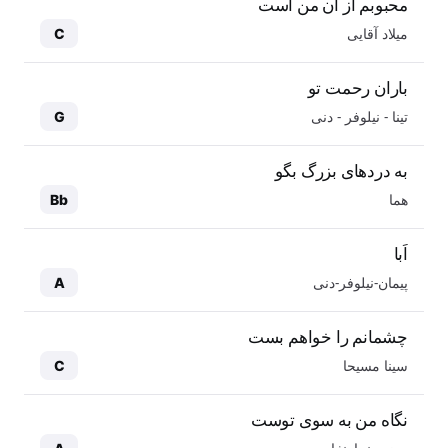
محبوبم از آن من است
میلاد آقایی
C
باران رحمت تو
تینا - نیلوفر - دنی
G
به دردهای بزرگ بگو
هما
Bb
اَبا
پیمان-نیلوفر-دنی
A
چشمانم را خواهم بست
سینا مسیحا
C
نگاه من به سوی توست