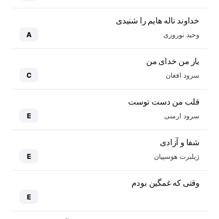
خداوند ناله هایم را شنیدی
وحید نوروزی
A
یار من خدای من
سرود افغان
C
قلب من دست توست
سرود ارمنی
E
شفا و آزادی
ژیلبرت هوسپیان
E
وقتی که غمگین بودم
E