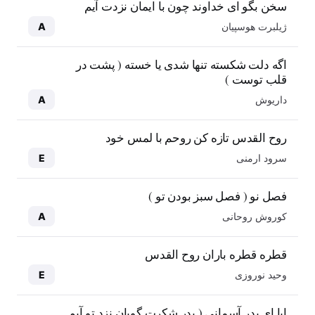
سخن بگو ای خداوند چون با ایمان نزدت آیم
ژیلبرت هوسپیان
A
اگه دلت شکسته تنها شدی یا خسته ( پشت در
قلب توست )
داریوش
A
روح القدس تازه کن روحم با لمس خود
سرود ارمنی
E
فصل نو ( فصل سبز بودن تو )
کوروش روحانی
A
قطره قطره باران روح القدس
وحید نوروزی
E
ابا ای پدر آسمانی ( پدر شکرت گویان نزد تو آیم