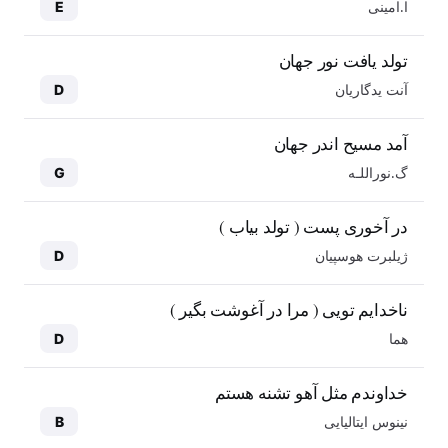
ا.امینی
E
تولد یافت نور جهان
آنت یدگاریان
D
آمد مسیح اندر جهان
گ.نوراللـه
G
در آخوری پست ( تولد بیاب )
ژیلبرت هوسپیان
D
ناخدایم تویی ( مرا در آغوشت بگیر )
هما
D
خداوندم مثل آهو تشنه هستم
نینوس ایتالیایی
B