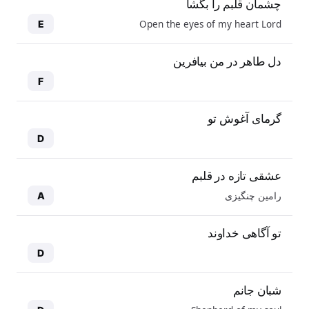
چشمان قلبم را بگشا
Open the eyes of my heart Lord
E
دل طاهر در من بیافرین
F
گرمای آغوش تو
D
عشقی تازه در قلبم
رامین چنگیزی
A
تو آگاهی خداوند
D
شبان جانم