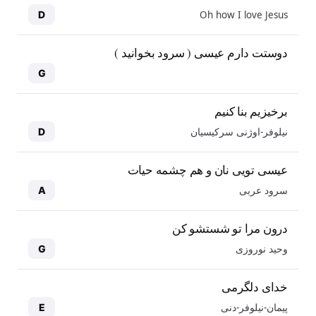
Oh how I love Jesus
D
دوستت دارم عیسی ( سرود بخوانید )
G
برخیزیم بنا کنیم
نیلوفر-اوژنی سرکیسیان
D
عیسی تویی نان و هم چشمه حیات
سرود عربی
A
درون مرا تو شستشو کن
وحید نوروزی
G
خدای دلگرمی
پیمان-نیلوفر-دنی
E