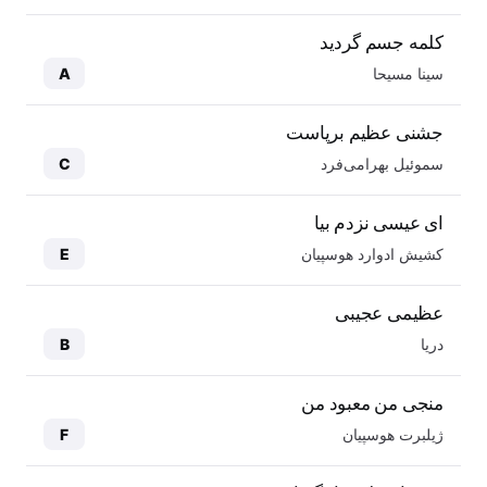
کلمه جسم گردید
سینا مسیحا
A
جشنی عظیم برپاست
سموئیل بهرامی‌فرد
C
ای عیسی نزدم بیا
کشیش ادوارد هوسپیان
E
عظیمی عجیبی
دریا
B
منجی من معبود من
ژیلبرت هوسپیان
F