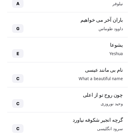
نیلوفر
A
باران آخر می خواهیم
داوود طوماس
G
یشوعا
Yeshua
E
نام بی مانند عیسی
What a beautiful name
C
چون روح تو از اعلی
وحید نوروزی
C
گرچه انجیر شکوفه نیاورد
سرود انگلیسی
C