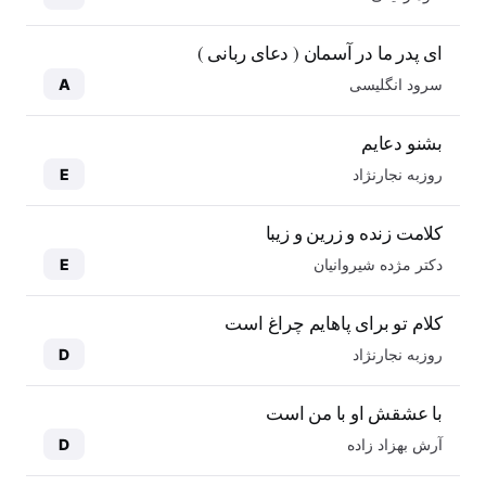
ای پدر ما در آسمان ( دعای ربانی )
سرود انگلیسی
A
بشنو دعایم
روزبه نجارنژاد
E
کلامت زنده و زرین و زیبا
دکتر مژده شیروانیان
E
کلام تو برای پاهایم چراغ است
روزبه نجارنژاد
D
با عشقش او با من است
آرش بهزاد زاده
D