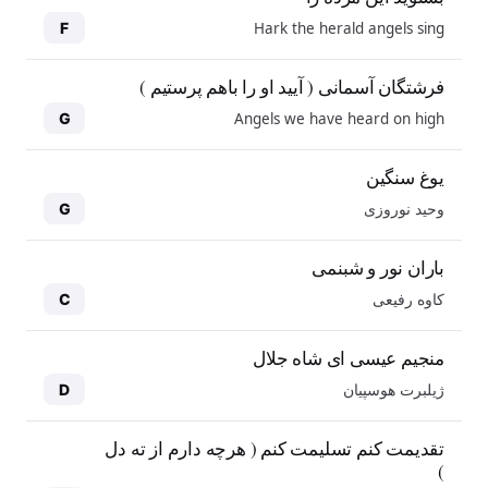
Hark the herald angels sing
F
فرشتگان آسمانی ( آیید او را باهم پرستیم )
Angels we have heard on high
G
یوغ سنگین
وحید نوروزی
G
باران نور و شبنمی
کاوه رفیعی
C
منجیم عیسی ای شاه جلال
ژیلبرت هوسپیان
D
10
10
تقدیمت کنم تسلیمت کنم ( هرچه دارم از ته دل
)