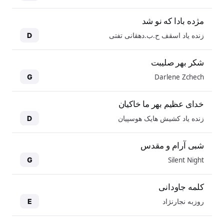
مژده بادا که نو شد
زنده یاد اسقف ح.ب.دهقانی تفتی
D
شکر بهر صلیبت
Darlene Zchech
G
خدای عظیم بهر ما خاکیان
زنده یاد کشیش هایک هوسپیان
D
شبی آرام و مقدس
Silent Night
G
کلمه جاودانی
روزبه نجارنژاد
E