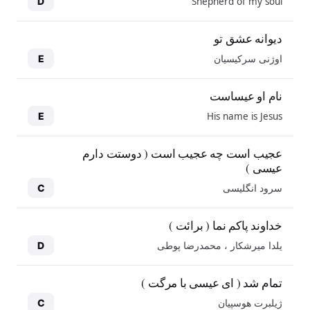
Shepherd of my soul
D
دیوانه عشق تو
اوژنی سرکیسیان
E
نام او عیساست
His name is Jesus
E
عجیب است چه عجیب است ( دوستت دارم
عیسی )
سرود انگلیسی
C
خداوند پاکم نما ( برائت )
یلدا میرشکار ، محمدرضا پوطی
D
تمام شد ( ای عیسی با مرگت )
ژیلبرت هوسپیان
C