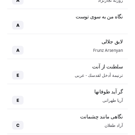
روزبه نجارنژاد
A
نگاه من به سوی توست
A
لایق جلالی
Frunz Arsenyan
A
سلطنت از آنت
ترنيمة أدخل لقدسك - عربی
E
گر آید طوفانها
آریا طهرانی
E
نگاهی مانند چشمانت
آراد طفلان
C