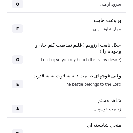
سرود ارمنی
G
بر وعده هایت
پیمان-نیلوفر-دنی
E
جلال نامت آرزویم ( قلبم تقدیمت کنم جان و
وجودم را )
Lord i give you my heart (this is my desire)
G
وقتی فوجهای ظلمت / نه به قوت نه به قدرت
The battle belongs to the Lord
E
شاهد هستم
ژیلبرت هوسپیان
A
منجی شایسته ای