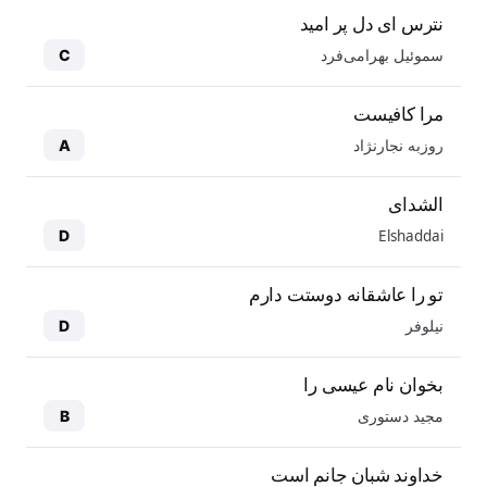
نترس ای دل پر امید
سموئیل بهرامی‌فرد
C
مرا کافیست
روزبه نجارنژاد
A
الشدای
Elshaddai
D
تو را عاشقانه دوستت دارم
نیلوفر
D
بخوان نام عیسی را
مجید دستوری
B
خداوند شبان جانم است