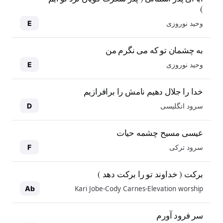
)
وحید نوروزی
E
به چشمان تو که می نگرم من
وحید نوروزی
E
خدا را جلال دهیم نامش را برافرازیم
سرود انگلیسی
D
عیسی مسیح چشمه حیات
سرود ترکی
F
برکت ( خداوند تو را برکت دهد )
Kari Jobe-Cody Carnes-Elevation worship
Ab
سر فرود آورم