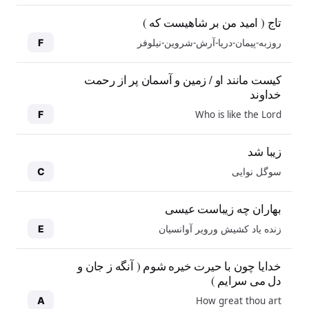
تاج ( امید من بر شاهیست که )
روزبه-پیمان-دریا-آرش-شروین-نیلوفر
F
کیست مانند او / زمین و آسمان پر از رحمت
خداوند
Who is like the Lord
F
زیبا شد
سوگل نوایی
C
بهاران چه زیباست عیسی
زنده یاد کشیش ورویر آوانسیان
E
خدایا چون با حیرت خیره شوم ( آنگه ز جان و
دل می سرایم )
How great thou art
A