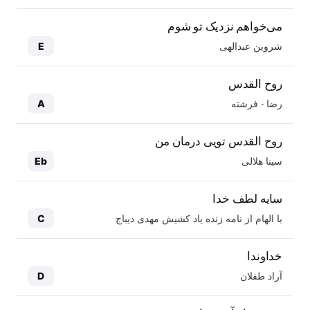
می‌خواهم نزدیک تو شوم
شروین عبدالهی
E
روح القدس
رضا - فرشته
A
روح القدس تویی درمان من
سینا هلالی
Eb
سایه لطف خدا
با الهام از نامه زنده یاد کشیش مهدی دیباج
C
خداوندا
آراد طفلان
D