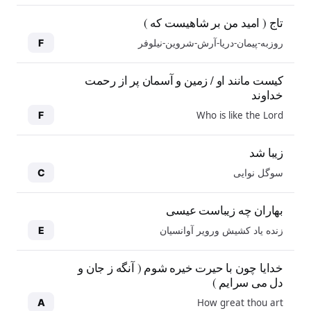
تاج ( امید من بر شاهیست که )
روزبه-پیمان-دریا-آرش-شروین-نیلوفر
F
کیست مانند او / زمین و آسمان پر از رحمت
خداوند
Who is like the Lord
F
زیبا شد
سوگل نوایی
C
بهاران چه زیباست عیسی
زنده یاد کشیش ورویر آوانسیان
E
خدایا چون با حیرت خیره شوم ( آنگه ز جان و
دل می سرایم )
How great thou art
A