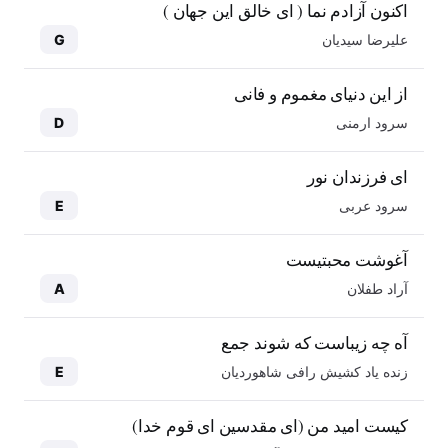
اکنون آزادم نما ( ای خالق این جهان )
علیرضا سیدیان
G
از این دنیای مغموم و فانی
سرود ارمنی
D
ای فرزندان نور
سرود عربی
E
آغوشت محبتیست
آراد طفلان
A
آه چه زیباست که شوند جمع
زنده یاد کشیش رافی شاهوردیان
E
کیست امید من (ای مقدسین ای قوم خدا)