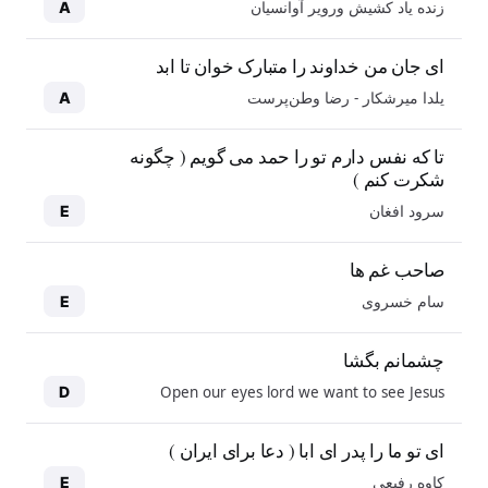
زنده یاد کشیش ورویر آوانسیان
A
ای جان من خداوند را متبارک خوان تا ابد
یلدا میرشکار - رضا وطن‌پرست
A
تا که نفس دارم تو را حمد می گویم ( چگونه
شکرت کنم )
سرود افغان
E
صاحب غم ها
سام خسروی
E
چشمانم بگشا
Open our eyes lord we want to see Jesus
D
ای تو ما را پدر ای ابا ( دعا برای ایران )
کاوه رفیعی
E