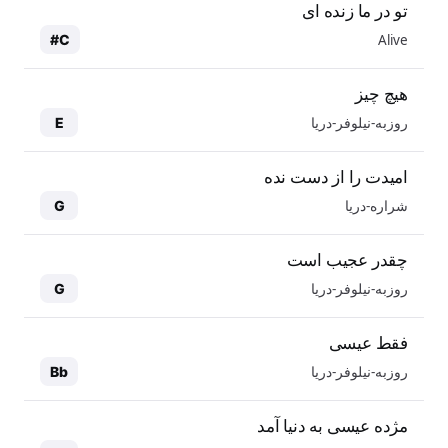
تو در ما زنده ای
Alive
C#
هیچ چیز
روزبه-نیلوفر-دریا
E
امیدت را از دست نده
شراره-دریا
G
چقدر عجیب است
روزبه-نیلوفر-دریا
G
فقط عیسی
روزبه-نیلوفر-دریا
Bb
مژده عیسی به دنیا آمد