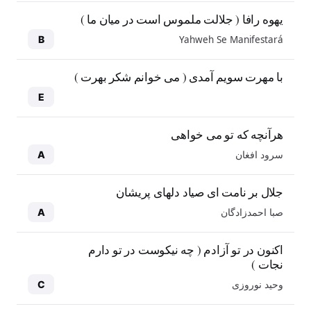
یهوه رافا ( جلالت ملموس است در میان ما )
Yahweh Se Manifestará
B
با مهرت سویم آمدی ( می خوانم شکر بهرت )
E
هرآنچه که تو می خواهی
سرود افغان
A
جلال بر نامت ای صیاد دلهای پریشان
صبا احمدزادگان
A
اکنون در تو آزادم ( چه نیکوست در تو دارم
نجات )
وحید نوروزی
C