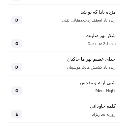
مژده بادا که نو شد
زنده یاد اسقف ح.ب.دهقانی تفتی
D
شکر بهر صلیبت
Darlene Zchech
G
خدای عظیم بهر ما خاکیان
زنده یاد کشیش هایک هوسپیان
D
شبی آرام و مقدس
Silent Night
G
کلمه جاودانی
روزبه نجارنژاد
E