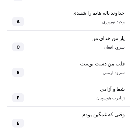
خداوند ناله هایم را شنیدی
وحید نوروزی
A
یار من خدای من
سرود افغان
C
قلب من دست توست
سرود ارمنی
E
شفا و آزادی
ژیلبرت هوسپیان
E
وقتی که غمگین بودم
E