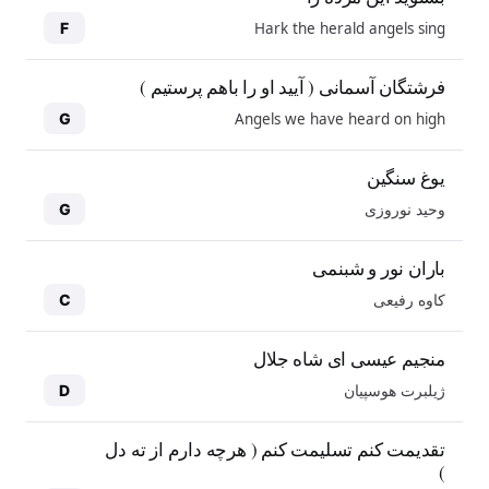
Hark the herald angels sing
F
فرشتگان آسمانی ( آیید او را باهم پرستیم )
Angels we have heard on high
G
یوغ سنگین
وحید نوروزی
G
باران نور و شبنمی
کاوه رفیعی
C
منجیم عیسی ای شاه جلال
ژیلبرت هوسپیان
D
10
10
تقدیمت کنم تسلیمت کنم ( هرچه دارم از ته دل
)