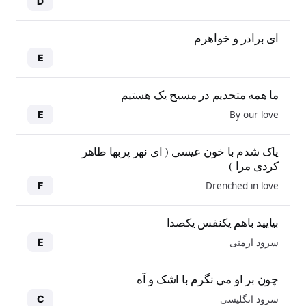
D
ای برادر و خواهرم
E
ما همه متحدیم در مسیح یک هستیم
By our love
E
پاک شدم با خون عیسی ( ای نهر پربها طاهر
کردی مرا )
Drenched in love
F
بیایید باهم یکنفس یکصدا
سرود ارمنی
E
چون بر او می نگرم با اشک و آه
سرود انگلیسی
C