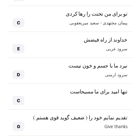
تو برای من تختت را رها کردی
پیمان مجتهدی - سعید میریعقوبی
C
خداوند از راه فیضش
سرود عربی
E
نبرد ما با جسم و خون نیست
سرود ارمنی
D
تنها امید برای ما مسیحاست
C
تقدیم نمایم خود را ( ضعیف گوید قوی هستم )
Give thanks
G