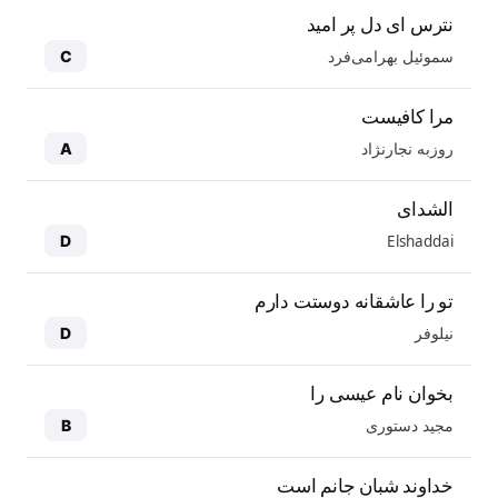
نترس ای دل پر امید
سموئیل بهرامی‌فرد
C
مرا کافیست
روزبه نجارنژاد
A
الشدای
Elshaddai
D
تو را عاشقانه دوستت دارم
نیلوفر
D
بخوان نام عیسی را
مجید دستوری
B
خداوند شبان جانم است