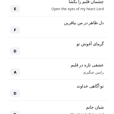
چشمان قلبم را بگشا
Open the eyes of my heart Lord
E
دل طاهر در من بیافرین
F
گرمای آغوش تو
D
عشقی تازه در قلبم
رامین چنگیزی
A
تو آگاهی خداوند
D
شبان جانم