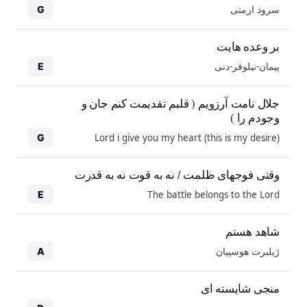
سرود ارمنی
G
بر وعده هایت
پیمان-نیلوفر-دنی
E
جلال نامت آرزویم ( قلبم تقدیمت کنم جان و
وجودم را )
Lord i give you my heart (this is my desire)
G
وقتی فوجهای ظلمت / نه به قوت نه به قدرت
The battle belongs to the Lord
E
شاهد هستم
ژیلبرت هوسپیان
A
منجی شایسته ای