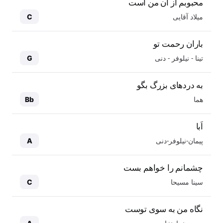
محبوبم از آن من است
میلاد آقایی
C
باران رحمت تو
تینا - نیلوفر - دنی
G
به دردهای بزرگ بگو
هما
Bb
اَبا
پیمان-نیلوفر-دنی
A
چشمانم را خواهم بست
سینا مسیحا
C
نگاه من به سوی توست