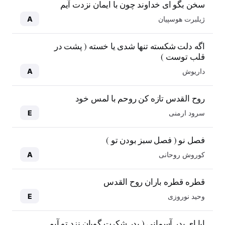
سخن بگو ای خداوند چون با ایمان نزدت آیم
ژیلبرت هوسپیان
A
اگه دلت شکسته تنها شدی یا خسته ( پشت در
قلب توست )
داریوش
A
روح القدس تازه کن روحم با لمس خود
سرود ارمنی
E
فصل نو ( فصل سبز بودن تو )
کوروش روحانی
A
قطره قطره باران روح القدس
وحید نوروزی
E
ابا ای پدر آسمانی ( پدر شکرت گویان نزد تو آیم