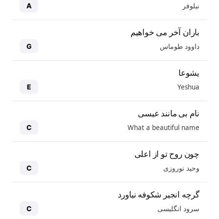
نیلوفر
A
باران آخر می خواهیم
داوود طوماس
G
یشوعا
Yeshua
E
نام بی مانند عیسی
What a beautiful name
C
چون روح تو از اعلی
وحید نوروزی
C
گرچه انجیر شکوفه نیاورد
سرود انگلیسی
C