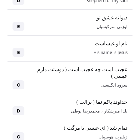
Shepherd of my soul
D
دیوانه عشق تو
اوژنی سرکیسیان
E
نام او عیساست
His name is Jesus
E
عجیب است چه عجیب است ( دوستت دارم
عیسی )
سرود انگلیسی
C
خداوند پاکم نما ( برائت )
یلدا میرشکار ، محمدرضا پوطی
D
تمام شد ( ای عیسی با مرگت )
ژیلبرت هوسپیان
C