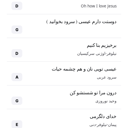
Oh how I love Jesus
D
دوستت دارم عیسی ( سرود بخوانید )
G
برخیزیم بنا کنیم
نیلوفر-اوژنی سرکیسیان
D
عیسی تویی نان و هم چشمه حیات
سرود عربی
A
درون مرا تو شستشو کن
وحید نوروزی
G
خدای دلگرمی
پیمان-نیلوفر-دنی
E