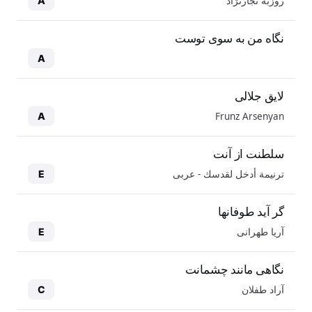
روزبه نجارنژاد
A
نگاه من به سوی توست
A
لایق جلالی
Frunz Arsenyan
A
سلطنت از آنت
ترنيمة أدخل لقدسك - عربی
E
گر آید طوفانها
آریا طهرانی
E
نگاهی مانند چشمانت
آراد طفلان
C