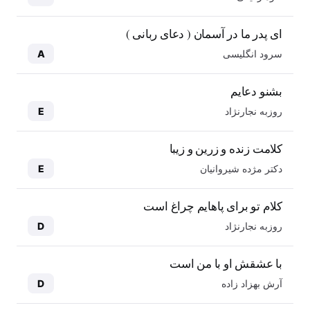
ای پدر ما در آسمان ( دعای ربانی )
سرود انگلیسی
A
بشنو دعایم
روزبه نجارنژاد
E
کلامت زنده و زرین و زیبا
دکتر مژده شیروانیان
E
کلام تو برای پاهایم چراغ است
روزبه نجارنژاد
D
با عشقش او با من است
آرش بهزاد زاده
D