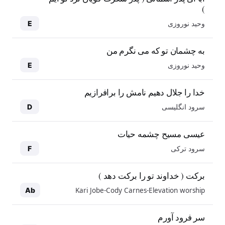
)
وحید نوروزی
E
به چشمان تو که می نگرم من
وحید نوروزی
E
خدا را جلال دهیم نامش را برافرازیم
سرود انگلیسی
D
عیسی مسیح چشمه حیات
سرود ترکی
F
برکت ( خداوند تو را برکت دهد )
Kari Jobe-Cody Carnes-Elevation worship
Ab
سر فرود آورم