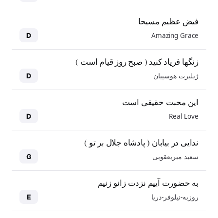
فیض عظیم مسیحا
Amazing Grace
D
زنگها فریاد کنید ( صبح روز قیام است )
ژیلبرت هوسپیان
D
این محبت حقیقی است
Real Love
D
ندایی در بیابان ( پادشاه جلال بر تو )
سعید میریعقوبی
G
به حضورت آییم نزدت زانو زنیم
روزبه-نیلوفر-دریا
E