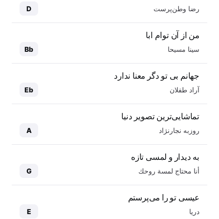
رضا وطن‌پرست
D
من از آن توام ابا
سینا مسیحا
Bb
جهانم بی تو دگر معنا ندارد
آراد طفلان
Eb
تماشایی‌ترین تصویر دنیا
روزبه نجارنژاد
A
به دیدار و لمسی تازه
أنا محتاج لمسة روحك
G
عیسی تو را می‌پرستم
دریا
E