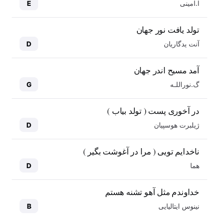
ا.امینی
E
تولد یافت نور جهان
آنت یدگاریان
D
آمد مسیح اندر جهان
گ.نوراللـه
G
در آخوری پست ( تولد بیاب )
ژیلبرت هوسپیان
D
ناخدایم تویی ( مرا در آغوشت بگیر )
هما
D
خداوندم مثل آهو تشنه هستم
نینوس ایتالیایی
B