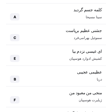
کلمه جسم گردید
سینا مسیحا
A
جشنی عظیم برپاست
سموئیل بهرامی‌فرد
C
ای عیسی نزدم بیا
کشیش ادوارد هوسپیان
E
عظیمی عجیبی
دریا
B
منجی من معبود من
ژیلبرت هوسپیان
F