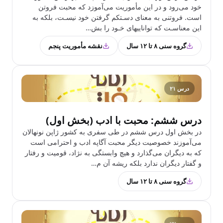
خود می‌رود و در این مأموریت می‌آموزد که محبت فروتن
است. فروتنی به معنای دسـتکم گرفتن خود نیسـت، بلکه به
این معناسـت که تواناییهای خـود را بش…
گروه سنی ۸ تا ۱۲ سال
نقشه مأموریت پنجم
درس ۲۱
درس ششم: محبت با ادب (بخش اول)
در بخش اول درس ششم در طی سفری به کشور ژاپن نونهالان
می‌آموزند خصوصیت دیگر محبت آگاپه ادب و احترامی است
که به دیگران می‌گذارد و هیچ وابستگی به نژاد، قومیت و رفتار
و گفتار دیگران ندارد بلکه ریشه آن م…
گروه سنی ۸ تا ۱۲ سال