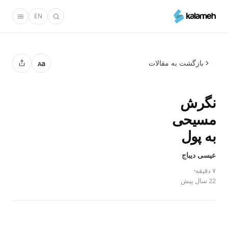
رفتن
EN
به
محتوای
اصلی
بازگشت به مقالات
a
A
نگرش
مسیحی
به پول
عیسی دیباج
۷ دقیقه
22 سال پیش