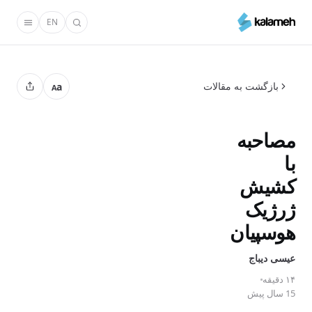
رفتن
EN
به
محتوای
اصلی
بازگشت به مقالات
a
A
مصاحبه
با
کشیش
ژرژیک
هوسپیان
عیسی دیباج
۱۴ دقیقه
15 سال پیش