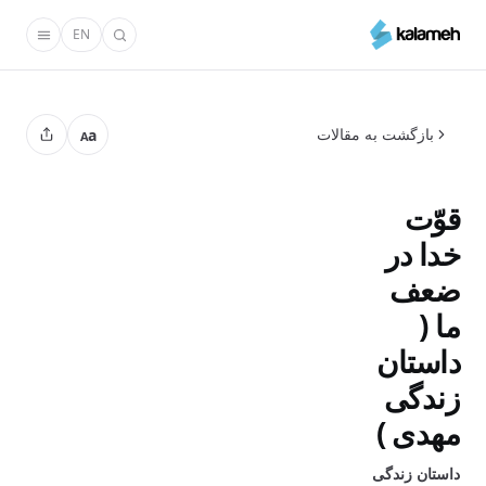
رفتن
EN
به
محتوای
اصلی
بازگشت به مقالات
a
A
قوّت
خدا در
ضعف
ما (
داستان
زندگی
مهدی )
داستان زندگی