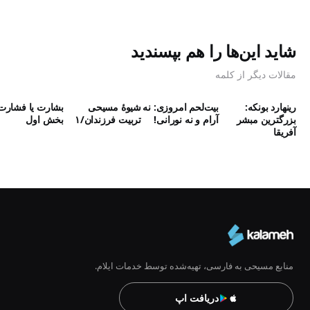
شاید این‌ها را هم بپسندید
مقالات دیگر از کلمه
رینهارد بونکه:
بیت‌لحم امروزی: نه
شیوۀ مسیحی
بشارت یا فشارت
بزرگترین مبشر
آرام و نه نورانی!
تربیت فرزندان/۱
بخش اول
آفریقا
منابع مسیحی به فارسی، تهیه‌شده توسط خدمات ایلام.
دریافت اپ