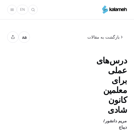
رفتن
EN
به
محتوای
اصلی
بازگشت به مقالات
a
A
درس‌های
عملی
برای
معلمین
کانون‌
شادی
مریم دانشور/
دیباج