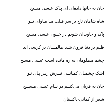
جان به جانها داده‌ای ای پـاک عیسی مسیح‌
شاه شاهان تاج بر سر قـلب مـا مـاوای تــو
پاک و جاویدان شویم در خــون عیسی مسیح‌
ظلم بر دنیا فزون شـد ظالمـــان بر کرسی اند
چشم مظلومان به ره مانده است عیسی مسیح‌
اشک چشمـان کمـانــی فــرش زیـر پـای تـو
جان به قربان می‌کنــم در نــام عیسی مسیــح‌
شعر از کمانی‌-پاکستان‌