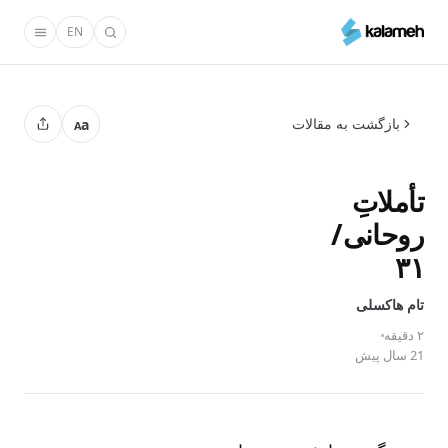
رفتن
EN
به
محتوای
اصلی
بازگشت به مقالات
a
A
تأملاتِ
روحانی‌/
۳۱
تام‌ هاکسلی
۲ دقیقه
21 سال پیش