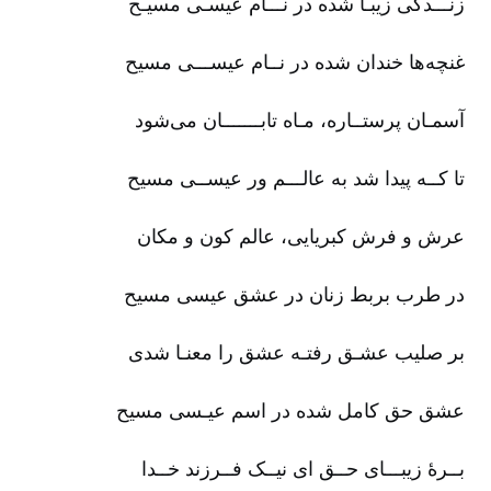
زنـــدگی زیبـا شده در نـــام عیسـی مسیـح
غنچه‌ها خندان شده در نــام عیســـی مسیح‌
آسمـان پرستــاره‌، مـاه تابـــــــان می‌شود
تا کــه پیدا شد به عالـــم ور عیســی مسیح‌
عرش و فرش کبریایی‌، عالم کون و مکان
در طرب بربط زنان در عشق عیسی مسیح‌
بر صلیب عشـق رفتـه عشق را معنـا شدی
عشق حق کامل شده در اسم عیـسی مسیح‌
بــرۀ زیبـــای حــق ای نیــک فــرزند خــدا